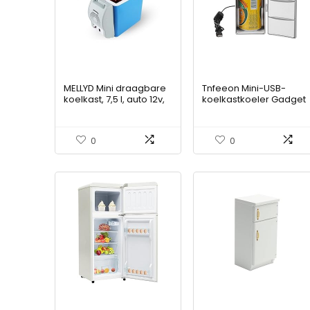
MELLYD Mini draagbare
Tnfeeon Mini-USB-
koelkast, 7,5 l, auto 12v,
koelkastkoeler Gadget
geluidsarme
draagbare koelkast
vrachtwagenkoeler,
met vriesvak Compact
met koel- en
tafeldrinkblikjes voor o
0
0
verwarmingsfunctie
tafel, koelere, warmere
vrachtwagenkoelkast,
koelkast voor thuis en
gebruikt om dranken,
op kantoor, voor op
snacks op te slaan
reis, auto, thuis en op
kantoor