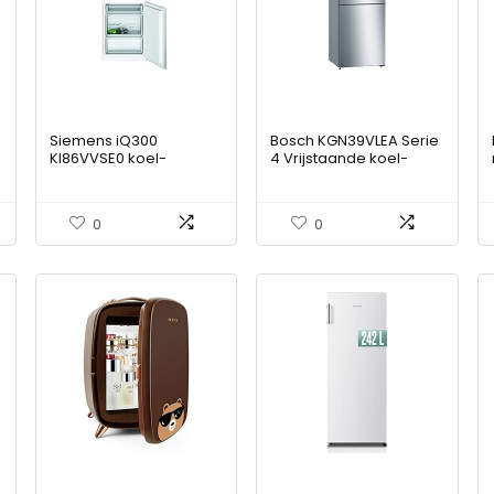
Siemens iQ300
Bosch KGN39VLEA Serie
KI86VVSE0 koel-
4 Vrijstaande koel-
vriescombinatie
vriescombinatie A++,
e
Ingebouwd 267 l E
203 cm, 273 kWh/jaar,
p
roestvrijstalen look, 290
0
0
l, 110 l vriesvak, grote
koeling