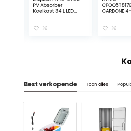
 wit,
PV Absorber
CFQQ5T817E
4 x
Koelkast 34 L LED
CARBONE 4-
,
Zwart EEK: G
RATOR
,
e
Ko
Best verkopende
Toon alles
Popul