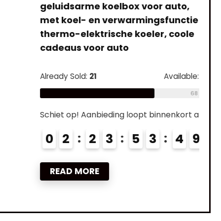
geluidsarme koelbox voor auto,
met koel- en verwarmingsfunctie
thermo-elektrische koeler, coole
cadeaus voor auto
Already Sold:
21
Available:
31
68 %
Schiet op! Aanbieding loopt binnenkort af
0
2
2
3
5
3
4
7
8
READ MORE