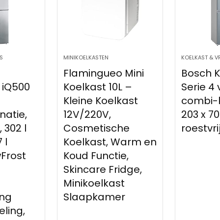
S
MINIKOELKASTEN
KOELKAST & V
Flamingueo Mini
Bosch 
 iQ500
Koelkast 10L –
Serie 4
Kleine Koelkast
combi-k
natie,
12V/220V,
203 x 7
 302 l
Cosmetische
roestvri
 l
Koelkast, Warm en
wFrost
Koud Functie,
Skincare Fridge,
Minikoelkast
ing
Slaapkamer
eling,