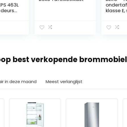
PS 463L
ondertafe
deurs
klasse E, 
totaal net
mechani
bediening,
38 dBA, 
H x B x D: 
50,0
op best verkopende brommobie
air in deze maand
Meest verlanglijst