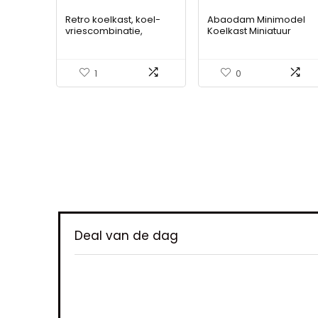
Retro koelkast, koel-
Abaodam Minimodel
vriescombinatie,
Koelkast Miniatuur
105,5cm hoog, 41cm
Koelkast Mini-meubels
breed, tweedeurs, met
Mini-koelkast Houten
92 liter totaal volume,
Speelkoelkast
1
0
28 liter vriesvolume
Fantasiespel Koelkast
Mini Meubelmodel
Speelgoed Kamer Kind
Poppenhuis Berken
Multiplex Wit
Iet
Deal van de dag
 voor