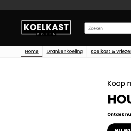
Home
Drankenkoeling
Koelkast & vrieze
Koop n
HOU
Ontdek nu
NU WI