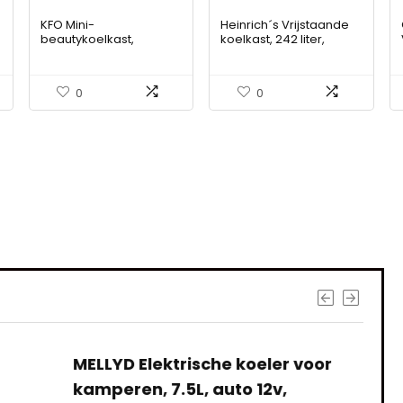
KFO Mini-
Heinrich´s Vrijstaande
beautykoelkast,
koelkast, 242 liter,
huidverzorgingskoelkas
volledige koelkast,
t, make-upkoelkast,
ledverlichting, staande
veilig en stil, bescherm
koelkast met 5 glazen
0
0
je cosmetica, ideaal
planken + 1 groentevak
geschikt voor
+ 4 deurplanken,
slaapkamers,
deuraanslag
cosmeticaopslag met
verwisselbaar, stil 40
verstelbare plank, 6 l,
dB, 7
bruin
s interessants gevond
MELLYD Elektrische koeler voor
kamperen, 7.5L, auto 12v,