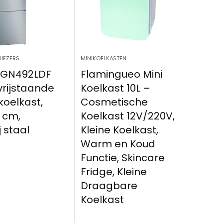
RIEZERS
MINIKOELKASTEN
KGN492LDF
Flamingueo Mini
 vrijstaande
Koelkast 10L –
oelkast,
Cosmetische
0 cm,
Koelkast 12V/220V,
j staal
Kleine Koelkast,
Warm en Koud
Functie, Skincare
Fridge, Kleine
Draagbare
Koelkast