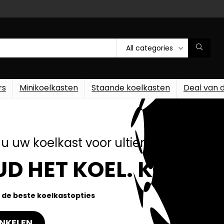
All categories
rs
Minikoelkasten
Staande koelkasten
Deal van 
u uw koelkast voor ultiem gemak!
D HET KOEL. KOOP N
 de beste koelkastopties
NKELEN