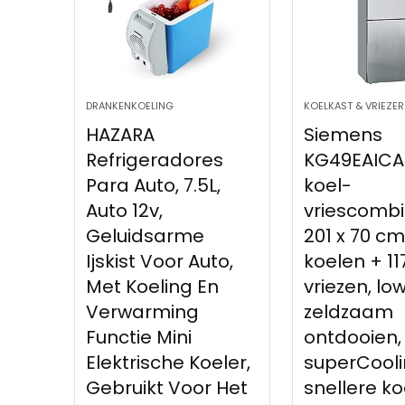
DRANKENKOELING
KOELKAST & VRIEZER
HAZARA
Siemens
Refrigeradores
KG49EAICA
Para Auto, 7.5L,
koel-
Auto 12v,
vriescombi
Geluidsarme
201 x 70 cm,
Ijskist Voor Auto,
koelen + 117
Met Koeling En
vriezen, lo
Verwarming
zeldzaam
Functie Mini
ontdooien,
Elektrische Koeler,
superCool
Gebruikt Voor Het
snellere ko