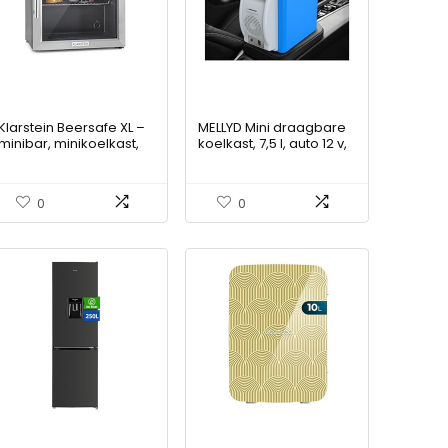
Klarstein Beersafe XL –
MELLYD Mini draagbare
minibar, minikoelkast,
koelkast, 7,5 l, auto 12 v,
drankenkoelkast, 60
geluidsarme koelbox
liter, stil, 42 dB, roestvrij
voor auto, met koel- en
staal, glazen deur, 2
verwarmingsfunctie
0
0
slots, 5-niveau
autodrankkoeler,
temperatuurregelaar,
draagbare koelkast
zwart-zilver
voor kamperen