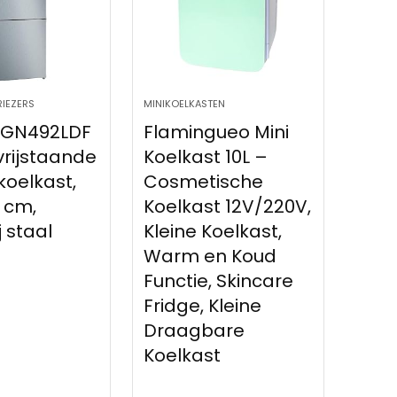
RIEZERS
MINIKOELKASTEN
KGN492LDF
Flamingueo Mini
 vrijstaande
Koelkast 10L –
oelkast,
Cosmetische
0 cm,
Koelkast 12V/220V,
j staal
Kleine Koelkast,
Warm en Koud
Functie, Skincare
Fridge, Kleine
Draagbare
Koelkast