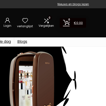
Nieuws en blogs lezen
0
0
€
0.00
Login
Vergelijken
verlanglijst
de dag
Blogs
U!