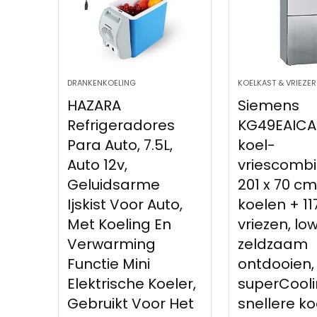
DRANKENKOELING
KOELKAST & VRIEZER
HAZARA
Siemens
Refrigeradores
KG49EAICA
Para Auto, 7.5L,
koel-
Auto 12v,
vriescombi
Geluidsarme
201 x 70 cm,
Ijskist Voor Auto,
koelen + 117
Met Koeling En
vriezen, lo
Verwarming
zeldzaam
Functie Mini
ontdooien,
Elektrische Koeler,
superCool
Gebruikt Voor Het
snellere ko