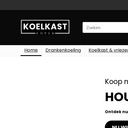
Home
Drankenkoeling
Koelkast & vrieze
Koop n
HOU
Ontdek nu
NU WI