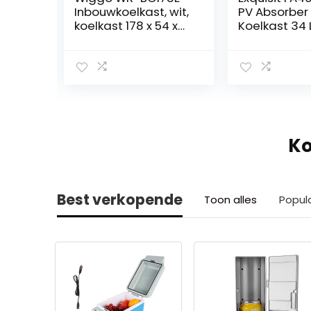
Inbouwkoelkast, wit,
PV Absorber
27 l,
koelkast 178 x 54 x
Koelkast 34 
54 cm, 249 liter,
Zwart EEK: G
n
koelkast met
ting,
vriesvak,
art
eenvoudige en
stijlvolle
inbouwkoelkast,
ruime koel-
vriescombinatie
Ko
Best verkopende
Toon alles
Popul