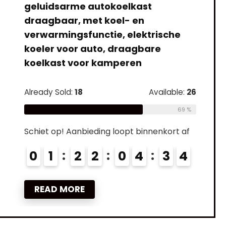
geluidsarme autokoelkast
draagbaar, met koel- en
verwarmingsfunctie, elektrische
koeler voor auto, draagbare
koelkast voor kamperen
Already Sold:
18
Available:
26
69 %
Schiet op! Aanbieding loopt binnenkort af
0
1
2
2
0
4
3
3
READ MORE