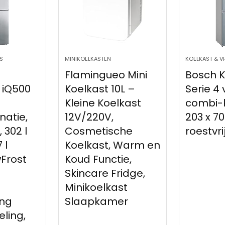
S
MINIKOELKASTEN
KOELKAST & V
Flamingueo Mini
Bosch 
 iQ500
Koelkast 10L –
Serie 4
Kleine Koelkast
combi-k
natie,
12V/220V,
203 x 7
 302 l
Cosmetische
roestvri
 l
Koelkast, Warm en
wFrost
Koud Functie,
Skincare Fridge,
Minikoelkast
ing
Slaapkamer
eling,