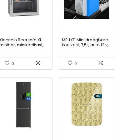
Klarstein Beersafe XL –
MELLYD Mini draagbare
minibar, minikoelkast,
koelkast, 7,5 l, auto 12 v,
drankenkoelkast, 60
geluidsarme koelbox
liter, stil, 42 dB, roestvrij
voor auto, met koel- en
staal, glazen deur, 2
verwarmingsfunctie
0
0
slots, 5-niveau
autodrankkoeler,
temperatuurregelaar,
draagbare koelkast
zwart-zilver
voor kamperen