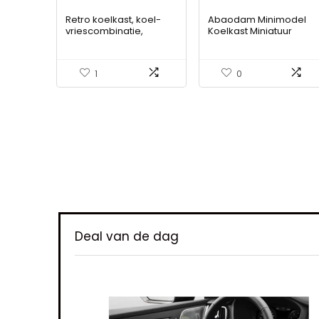
Retro koelkast, koel-
Abaodam Minimodel
vriescombinatie,
Koelkast Miniatuur
105,5cm hoog, 41cm
Koelkast Mini-meubels
breed, tweedeurs, met
Mini-koelkast Houten
92 liter totaal volume,
Speelkoelkast
1
0
28 liter vriesvolume
Fantasiespel Koelkast
Mini Meubelmodel
Speelgoed Kamer Kind
Poppenhuis Berken
Multiplex Wit
Iet
Deal van de dag
, 7,5 l,