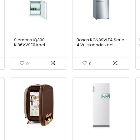
Siemens iQ300
Bosch KGN39VLEA Serie
KI86VVSE0 koel-
4 Vrijstaande koel-
vriescombinatie
vriescombinatie A++,
e
Ingebouwd 267 l E
203 cm, 273 kWh/jaar,
p
roestvrijstalen look, 290
0
0
l, 110 l vriesvak, grote
koeling