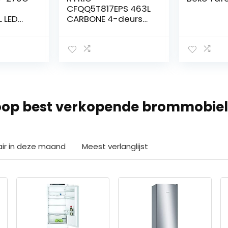
CFQQ5T817EPS 463L
L LED
CARBONE 4-deurs
RATOR
op best verkopende brommobie
air in deze maand
Meest verlanglijst