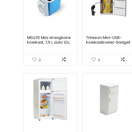
MELLYD Mini draagbare
Tnfeeon Mini-USB-
koelkast, 7,5 l, auto 12v,
koelkastkoeler Gadget
geluidsarme
draagbare koelkast
vrachtwagenkoeler,
met vriesvak Compact
met koel- en
tafeldrinkblikjes voor o
0
0
verwarmingsfunctie
tafel, koelere, warmere
vrachtwagenkoelkast,
koelkast voor thuis en
gebruikt om dranken,
op kantoor, voor op
snacks op te slaan
reis, auto, thuis en op
kantoor