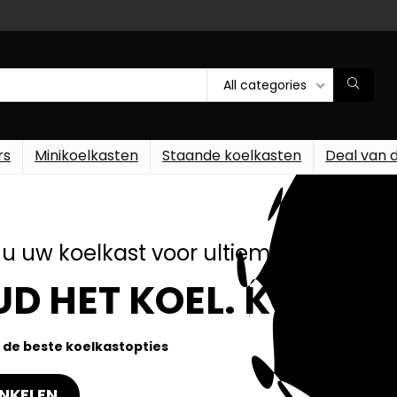
All categories
rs
Minikoelkasten
Staande koelkasten
Deal van 
u uw koelkast voor ultiem gemak!
D HET KOEL. KOOP N
 de beste koelkastopties
NKELEN