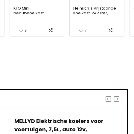
KFO Mini-
Heinrich´s Vrijstaande
beautykoelkast,
koelkast, 242 liter,
huidverzorgingskoelkas
volledige koelkast,
t, make-upkoelkast,
ledverlichting, staande
veilig en stil, bescherm
koelkast met 5 glazen
0
0
je cosmetica, ideaal
planken + 1 groentevak
geschikt voor
+ 4 deurplanken,
slaapkamers,
deuraanslag
cosmeticaopslag met
verwisselbaar, stil 40
verstelbare plank, 6 l,
dB, 7
bruin
s interessants gevond
MELLYD Elektrische koelers voor
voertuigen, 7,5L, auto 12v,