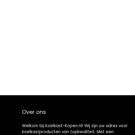
Over ons
Welkom bij Koelkast-Kopen.nl! Wij zijn uw adres voor
koelkastproducten van topkwaliteit. Met een