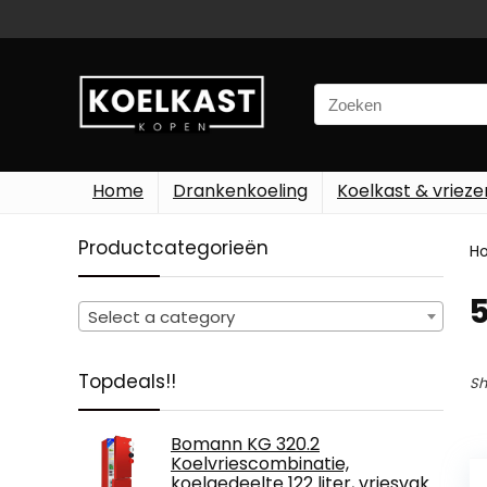
Search
for:
Home
Drankenkoeling
Koelkast & vrieze
Productcategorieën
H
‎
Select a category
Topdeals!!
Sh
Bomann KG 320.2
Koelvriescombinatie,
koelgedeelte 122 liter, vriesvak