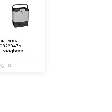
BRUNNER
0826047N
Draagbare
koelkast met
tablet, 12 V/230 V,
Polarys
tekendeur, voor
kleine ruimtes, 8
liter