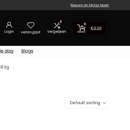
Nieuws en blogs lezen
0
0
€
0.00
Login
Vergelijken
verlanglijst
de dag
Blogs
,8 kg
Default sorting