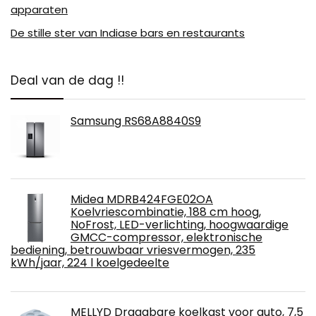
apparaten
De stille ster van Indiase bars en restaurants
Deal van de dag !!
Samsung RS68A8840S9
Midea MDRB424FGE02OA
Koelvriescombinatie, 188 cm hoog,
NoFrost, LED-verlichting, hoogwaardige
GMCC-compressor, elektronische
bediening, betrouwbaar vriesvermogen, 235
kWh/jaar, 224 l koelgedeelte
MELLYD Draagbare koelkast voor auto, 7,5