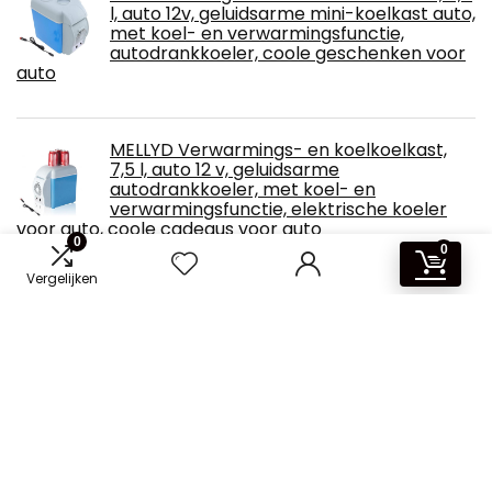
l, auto 12v, geluidsarme mini-koelkast auto,
met koel- en verwarmingsfunctie,
autodrankkoeler, coole geschenken voor
auto
MELLYD Verwarmings- en koelkoelkast,
7,5 l, auto 12 v, geluidsarme
autodrankkoeler, met koel- en
verwarmingsfunctie, elektrische koeler
voor auto, coole cadeaus voor auto
0
0
Vergelijken
PKM KG162EIX koel-vriescombinatie zilver,
153 liter/150 cm/54 liter, 4 sterren
vriesvak, verwisselbare deuraanslag,
vrijstaand