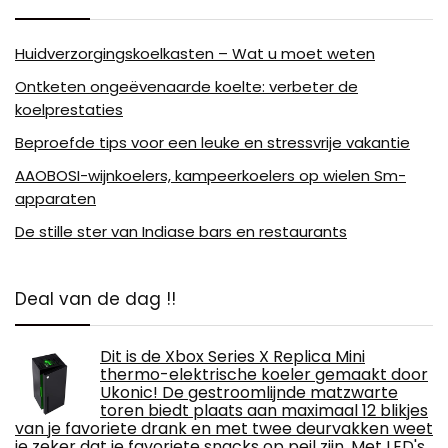
Huidverzorgingskoelkasten – Wat u moet weten
Ontketen ongeëvenaarde koelte: verbeter de
koelprestaties
Beproefde tips voor een leuke en stressvrije vakantie
AAOBOSI-wijnkoelers, kampeerkoelers op wielen Sm-
apparaten
De stille ster van Indiase bars en restaurants
Deal van de dag !!
Dit is de Xbox Series X Replica Mini
thermo-elektrische koeler gemaakt door
Ukonic! De gestroomlijnde matzwarte
toren biedt plaats aan maximaal 12 blikjes
van je favoriete drank en met twee deurvakken weet
je zeker dat je favoriete snacks op peil zijn. Met LED's