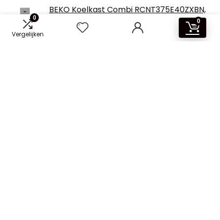
BEKO Koelkast Combi RCNT375E40ZXBN,
Inox, No Frost
0
0
Vergelijken
HAZARA Plug In Cooler Voor Auto, 7.5L,
Auto 12v, Geluidsarme Mini Koeler, Met
Koeling En Verwarming Functie Auto
Koelkast, Cool Geschenken Voor Auto
Whirlpool W55TM4110W1
Over ons