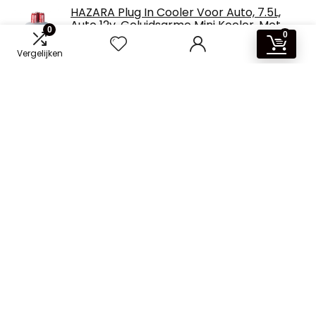
HAZARA Plug In Cooler Voor Auto, 7.5L,
Auto 12v, Geluidsarme Mini Koeler, Met
0
0
Koeling En Verwarming Functie Auto
Koelkast, Cool Geschenken Voor Auto
Vergelijken
MELLYD Draagbare elektrische koeler,
7,5L, auto 12v, geluidsarme
vrachtwagenkoelkast, met koel- en
verwarmingsfunctie koeler voor
vrachtwagen, voor alle 12V-voertuigen
MELLYD Geluidsarme elektrische
autokoeler, 7.5L, Auto 12v, Geluidsarme
Auto Koelkast, Met Koeling En Verwarming
Functie Elektrische Koeler, Draagbare
Koelkast Voor Camping