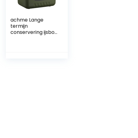
achme Lange
termijn
conservering ijsbox
| Hoogwaardige
ijskist lunchbox |
Heavy Duty hoge
capaciteit ijsbox
voor uitstapjes
picknick strand
werk feest