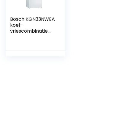
Bosch KGN33NWEA
koel-
vriescombinatie,
geen vorst, 176 x 60
x 66 cm, wit, A++,
279 l.