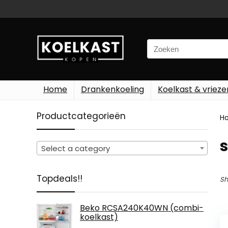
Search
for:
Home
Drankenkoeling
Koelkast & vrieze
Productcategorieën
H
‎
Select a category
Topdeals!!
Sh
Beko RCSA240K40WN (combi-
koelkast)