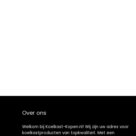
Over ons
Welkom bij Koelkast-Kopen.nl! Wij zijn uw adres voor
koelkastproducten van topkwaliteit. Met een