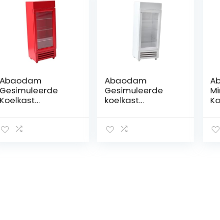
Abaodam
Abaodam
A
Gesimuleerde
Gesimuleerde
Mi
Koelkast
koelkast
Ko
Speelgoed
speelgoed voor
Mi
Miniatuur Houten
kinderen
Ko
Micro-scène
miniatuur huis
me
Diepvries
ornament kleine
ko
koelkast kleine
Sp
meubels
Fa
speelhuis
Ko
koelkast model
M
drankjes mini
S
koelkast diepvries
Ka
versieren micro-
Po
scène
Be