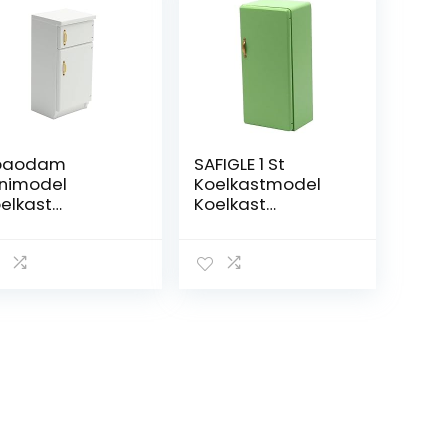
baodam
SAFIGLE 1 St
nimodel
Koelkastmodel
elkast
Koelkast
niatuur
Fantasiespel
elkast Mini-
Bonsai Pot Figuur
ubels Mini-
Mini Keuken
elkast Houten
Koelkast
eelkoelkast
Keukenmodel
ntasiespel
Apparaat
elkast Mini
Gesimuleerd
eubelmodel
Koelkastmeubel
peelgoed
model Koelkast
mer Kind
Schaal 1/12 Hout
ppenhuis
Kind Eten
rken Multiplex
Ornamenten