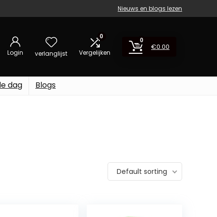
Nieuws en blogs lezen
0
0
€
0.00
Login
Vergelijken
verlanglijst
de dag
Blogs
Default sorting