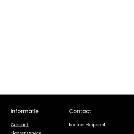
Wi
Informatie
Contact
Contact
koelkast-kopen.nl
Klantenservice