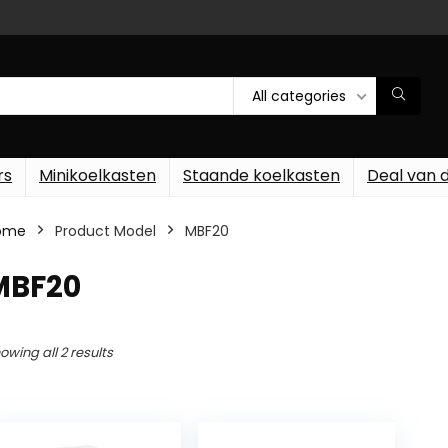
All categories
rs
Minikoelkasten
Staande koelkasten
Deal van 
ome
Product Model
‎MBF20
‎MBF20
owing all 2 results