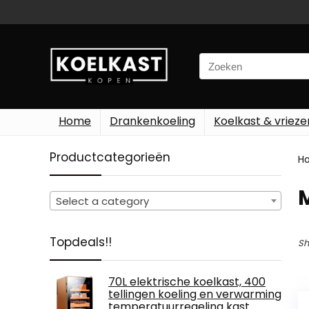
Search
for:
Home
Drankenkoeling
Koelkast & vrieze
Productcategorieën
H
Select a category
Topdeals!!
Sh
70L elektrische koelkast, 400
tellingen koeling en verwarming
temperatuurregeling kast