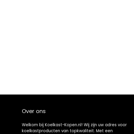
Over ons
Welkom bij Koelkast-Kopen.nl! Wij zijn uw adres voor
koelkastproducten van topkwaliteit. Met een