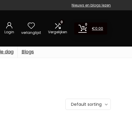
Nieuws en blogs lezen
0
0
€
0.00
Login
Vergelijken
verlanglijst
de dag
Blogs
Default sorting