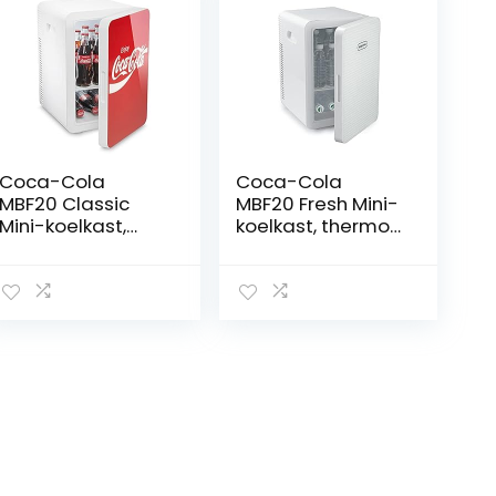
Coca-Cola
Coca-Cola
MBF20 Classic
MBF20 Fresh Mini-
Mini-koelkast,
koelkast, thermo-
thermo-
elektrisch, 20 l,
elektrisch,
koelbox met koel-
rood/wit, 20 l,
en
koelbox met koel-
verwarmingsfunc
en
tie, 12/230 V
verwarmingsfunc
tie, 12/230 V