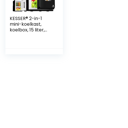
KESSER® 2-in-1
mini-koelkast,
koelbox, 15 liter,
koel- en
verwarmingsfuncti
e, draagbaar AC
DC 220-240 V/12 V
stopcontact en
sigarettenaanstek
er, warmhoudbox,
mini-thermobox,
auto, kantoor,
kamer, camping,
tuin