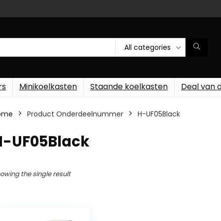
All categories
rs
Minikoelkasten
Staande koelkasten
Deal van 
ome
Product Onderdeelnummer
‎H-UF05Black
‎H-UF05Black
owing the single result