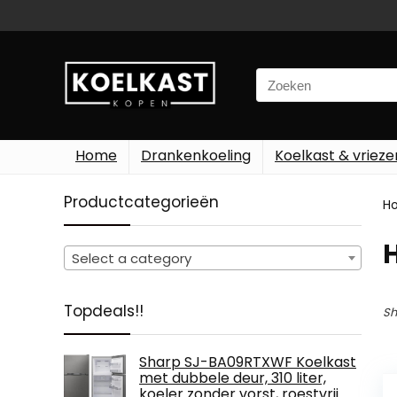
Search
for:
Home
Drankenkoeling
Koelkast & vrieze
Productcategorieën
H
Select a category
Topdeals!!
Sh
Sharp SJ-BA09RTXWF Koelkast
met dubbele deur, 310 liter,
koeler zonder vorst, roestvrij