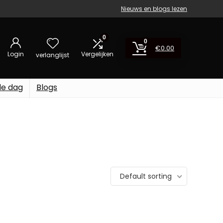
Nieuws en blogs lezen
0
0
€
0.00
Login
Vergelijken
verlanglijst
de dag
Blogs
Default sorting