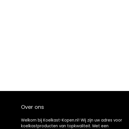
Over ons
Welkom bij Koelkast-Kopen.nl! Wij zijn uw adres voor
koelkastproducten van topkwaliteit. Met een