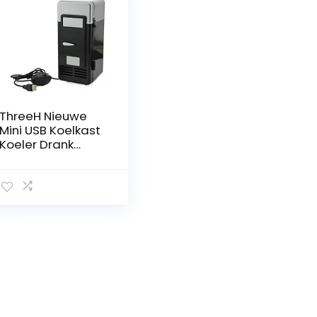
ThreeH Nieuwe
Mini USB Koelkast
Koeler Drank
Blikken
Koeler/Warmer
Koelkast voor
Laptop PC
Computer Zwart
H-UF05Black