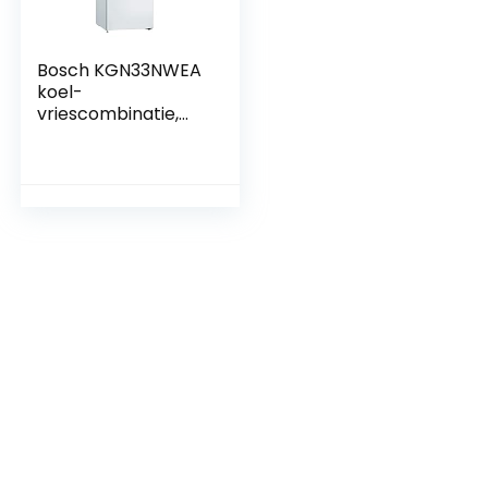
Bosch KGN33NWEA
koel-
vriescombinatie,
geen vorst, 176 x 60
x 66 cm, wit, A++,
279 l.