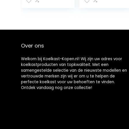
met koel- en
vrachtwagenko
verwarmingsfun
elkast, met
ctie, koelbox
koel- en
voor auto, voor
verwarmingsfun
alle 12V-
ctie, plug-in
voertuigen
autokoeler,
coole
geschenken
Over ons
voor auto
Welkom bij Koelkast-Kopen.nl! Wij zijn uw adres voor
koelkastproducten van topkwaliteit. Met een
samengestelde selectie van de nieuwste modellen en
vertrouwde merken zijn wij er om u te helpen de
perfecte koelkast voor uw behoeften te vinden.
Ontdek vandaag nog onze collectie!