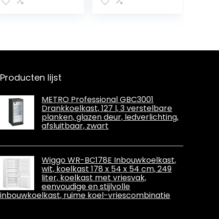
Ijskist Voor Auto,
geluidsarme
Met Koeling En
koelbox voor
Verwarming
auto, met koel-
Functie Mini
en
Elektrische
verwarmingsfun
Koeler, Gebruikt
ctie thermo-
Voor Het Opslag
elektrische
Van Dranken,
koeler, coole
Producten lijst
Snacks
cadeaus voor
auto
METRO Professional GBC3001
Drankkoelkast, 127 l, 3 verstelbare
planken, glazen deur, ledverlichting,
afsluitbaar, zwart
Wiggo WR-BC178E Inbouwkoelkast,
wit, koelkast 178 x 54 x 54 cm, 249
liter, koelkast met vriesvak,
eenvoudige en stijlvolle
inbouwkoelkast, ruime koel-vriescombinatie