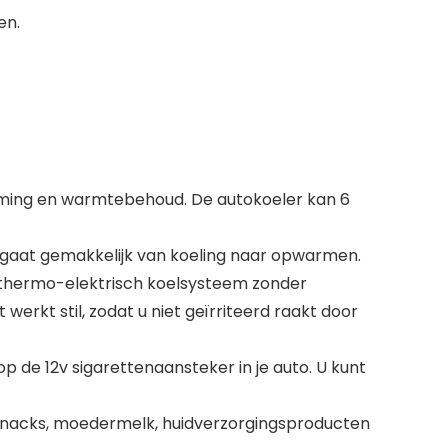
en.
warming en warmtebehoud. De autokoeler kan 6
 gaat gemakkelijk van koeling naar opwarmen.
t thermo-elektrisch koelsysteem zonder
erkt stil, zodat u niet geïrriteerd raakt door
p de 12v sigarettenaansteker in je auto. U kunt
 snacks, moedermelk, huidverzorgingsproducten