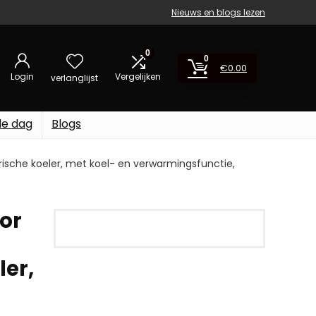
Nieuws en blogs lezen
0
0
€
0.00
Login
Vergelijken
verlanglijst
de dag
Blogs
trische koeler, met koel- en verwarmingsfunctie,
oor
ler,