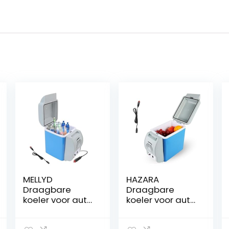
MELLYD
HAZARA
Draagbare
Draagbare
koeler voor auto,
koeler voor auto,
7,5L, auto 12v,
7,5L, auto 12v,
geluidsarme
geluidsarme