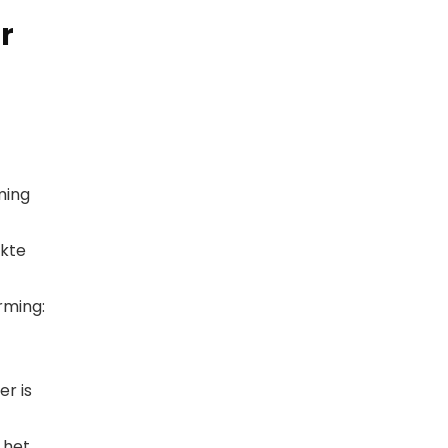
r
ming
ikte
rming:
er is
 het