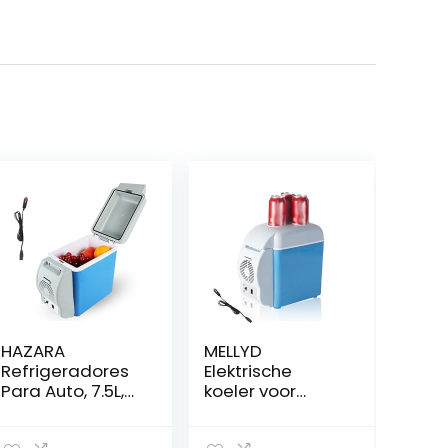
HAZARA
MELLYD
Refrigeradores
Elektrische
Para Auto, 7.5L,
koeler voor
Auto 12v,
kamperen, 7.5L,
Geluidsarme
auto 12v,