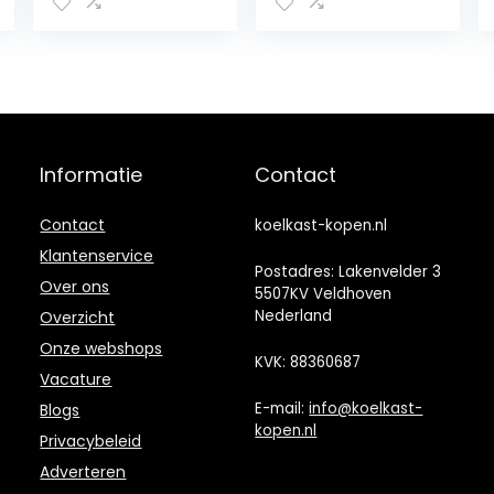
koeler, met
draagbare
koel- en
mini-koelkast,
verwarmingsfun
met koel- en
ctie auto mini-
verwarmingsfun
koelkast, auto
ctie, autovriezer,
koelkast
voor alle 12V-
geschikt voor
voertuigen
reizen
Informatie
Contact
Contact
koelkast-kopen.nl
Klantenservice
Postadres: Lakenvelder 3
Over ons
5507KV Veldhoven
Nederland
Overzicht
Onze webshops
KVK: 88360687
Vacature
E-mail:
info@koelkast-
Blogs
kopen.nl
Privacybeleid
Adverteren