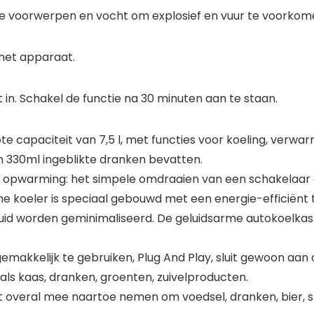
re voorwerpen en vocht om explosief en vuur te voorkom
 het apparaat.
 in. Schakel de functie na 30 minuten aan te staan.
ote capaciteit van 7,5 l, met functies voor koeling, ver
an 330ml ingeblikte dranken bevatten.
r opwarming: het simpele omdraaien van een schakelaar
che koeler is speciaal gebouwd met een energie-efficiën
uid worden geminimaliseerd. De geluidsarme autokoelkast w
akkelijk te gebruiken, Plug And Play, sluit gewoon aan o
als kaas, dranken, groenten, zuivelproducten.
het overal mee naartoe nemen om voedsel, dranken, bier,