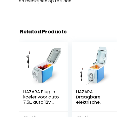
en medicijnen op te slaan.
Related Products
HAZARA Plug in
HAZARA
koeler voor auto,
Draagbare
7,5L, auto 12v,
elektrische
geluidsarme
koeler, 7,5 l, auto
mini-koelkast,
12v, geluidsarme