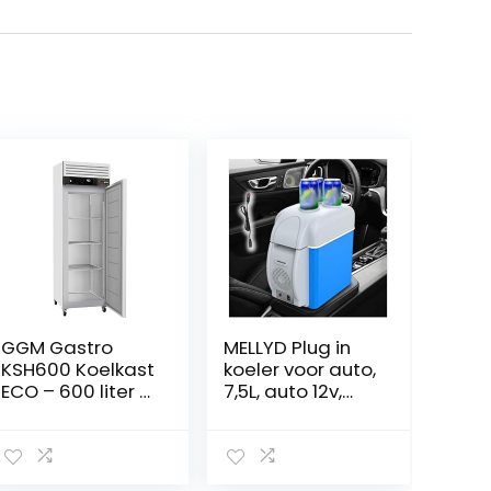
GGM Gastro
MELLYD Plug in
KSH600 Koelkast
koeler voor auto,
ECO – 600 liter –
7,5L, auto 12v,
met 1 deur –
geluidsarme
binnenkant van
draagbare
de deur van
mini-koelkast,
kunststof
met koel- en