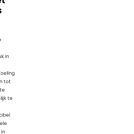
et
s
e
k in
oeling
n tot
te
ijk te
cibel
ele
 in