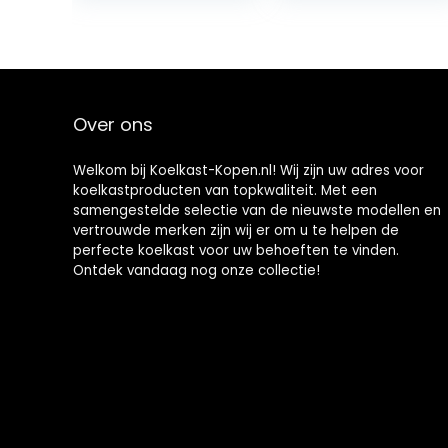
met koel- en
ctie, mini-
verwarmingsfun
autoverwarmin
ctie, autovriezer,
g, gebruikt om
voor alle 12V-
dranken, snacks
voertuigen
op te slaan
Over ons
Welkom bij Koelkast-Kopen.nl! Wij zijn uw adres voor
koelkastproducten van topkwaliteit. Met een
samengestelde selectie van de nieuwste modellen en
vertrouwde merken zijn wij er om u te helpen de
perfecte koelkast voor uw behoeften te vinden.
Ontdek vandaag nog onze collectie!