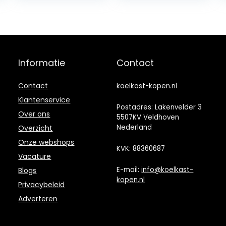
verwarmingsfun
ctie auto mini-
koelkast, auto
koelkast
geschikt voor
reizen
Informatie
Contact
Contact
koelkast-kopen.nl
Klantenservice
Postadres: Lakenvelder 3
Over ons
5507KV Veldhoven
Nederland
Overzicht
Onze webshops
KVK: 88360687
Vacature
E-mail:
info@koelkast-
Blogs
kopen.nl
Privacybeleid
Adverteren