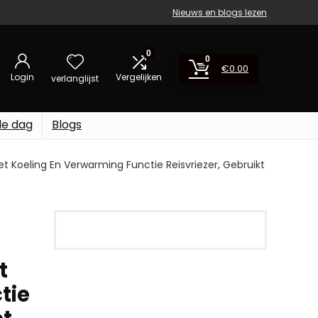
Nieuws en blogs lezen
0
0
€
0.00
Login
Vergelijken
verlanglijst
de dag
Blogs
et Koeling En Verwarming Functie Reisvriezer, Gebruikt
t
tie