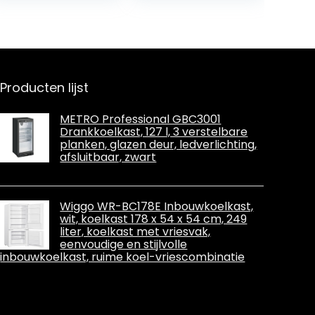
verwarmingsfun
ctie electische
koeler,
autokoelkast
geschikt voor
reizen
Producten lijst
METRO Professional GBC3001
Drankkoelkast, 127 l, 3 verstelbare
planken, glazen deur, ledverlichting,
afsluitbaar, zwart
Wiggo WR-BC178E Inbouwkoelkast,
wit, koelkast 178 x 54 x 54 cm, 249
liter, koelkast met vriesvak,
eenvoudige en stijlvolle
inbouwkoelkast, ruime koel-vriescombinatie