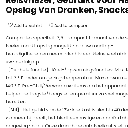
Reisvriezer, Gebruikt Voor H
Opslag Van Dranken, Snack
Add to wishlist
Add to compare
Compacte capaciteit: 7,5 l compact formaat van dez
koeler maakt opslag mogelijk voor uw roadtrip-
benodigdheden en neemt slechts een kleine voetafdru
uw voertuig op.
【Dubbele functie】 Koel-/opwarmingsfuncties. Max. K
tot 7 ° F onder omgevingstemperatuur. Max opwarme
140 ° F. Pre-Chill/Verwarm uw items om het apparaat 
helpen de laagste/hoogste temperatuur zo snel mogel
bereiken.
【Stil】 Het geluid van de 12V-koelkast is slechts 40 de
wanneer hij draait, het biedt een rustige en comfortab
omgeving voor u. Onze draagbare autokoelkast stelt u