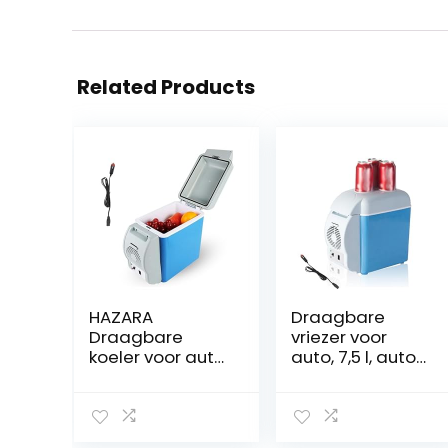
Related Products
HAZARA
Draagbare
Draagbare
vriezer voor
koeler voor auto,
auto, 7,5 l, auto
7,5L, auto 12v,
12v, geluidsarme
geluidsarme
mini-koelkast,
draagbare
met koel- en
mini-koelkast,
verwarmingsfun