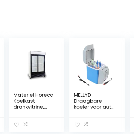
Materiel Horeca
MELLYD
Koelkast
Draagbare
drankvitrine,
koeler voor auto,
dubbele deur,
7,5L, auto 12v,
volledig zwart
geluidsarme
(wit)
koeler, met
koel- en