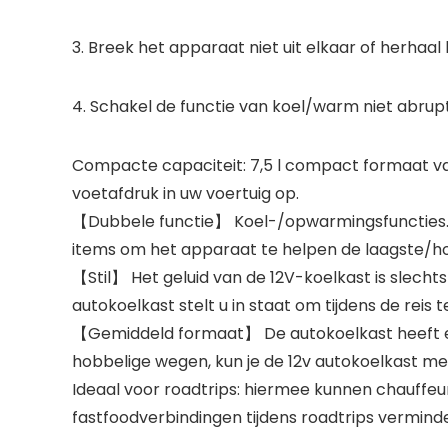
3. Breek het apparaat niet uit elkaar of herhaal
4. Schakel de functie van koel/warm niet abrupt
Compacte capaciteit: 7,5 l compact formaat v
voetafdruk in uw voertuig op.
【Dubbele functie】 Koel-/opwarmingsfuncties. 
items om het apparaat te helpen de laagste/ho
【Stil】 Het geluid van de 12V-koelkast is slecht
autokoelkast stelt u in staat om tijdens de reis te
【Gemiddeld formaat】 De autokoelkast heeft een
hobbelige wegen, kun je de 12v autokoelkast me
Ideaal voor roadtrips: hiermee kunnen chauffeur
fastfoodverbindingen tijdens roadtrips verminder