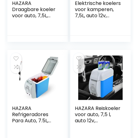
HAZARA
Elektrische koelers
Draagbare koeler
voor kamperen,
voor auto, 7,5L,
7,5L, auto 12v,
auto 12v,
geluidsarme mini-
geluidsarme
autoverwarming,
vrachtwagenkoelk
met koel- en
ast, met koel- en
verwarmingsfuncti
verwarmingsfuncti
e, autokoelkast,
e koelkast voor
geschikt voor
auto, gebruikt om
reizen
dranken, snacks
op te slaan
HAZARA
HAZARA Reiskoeler
Refrigeradores
voor auto, 7,5 l,
Para Auto, 7.5L,
auto 12v,
Auto 12v,
geluidsarme
Geluidsarme Ijskist
thermo-