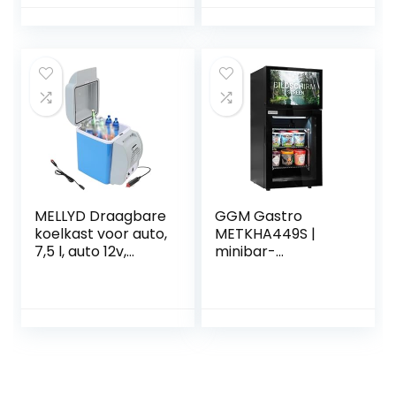
Voor Auto, Met
elektrische koeler,
Koeling En
met koel- en
Verwarming
verwarmingsfuncti
Functie Mini
e
Elektrische Koeler,
vrachtwagenkoele
Gebruikt Voor Het
r, gebruikt om
Opslag Van
dranken, snacks
Dranken, Snacks
op te slaan
MELLYD Draagbare
GGM Gastro
koelkast voor auto,
METKHA449S |
7,5 l, auto 12v,
minibar-
geluidsarme
diepvrieskast –
autokoelkast, met
460 mm – 1 glazen
koel- en
deur & ingebouwd
verwarmingsfuncti
19 inch lcd-display
e koelkoelkast,
gebruikt om
dranken, snacks
op te slaan