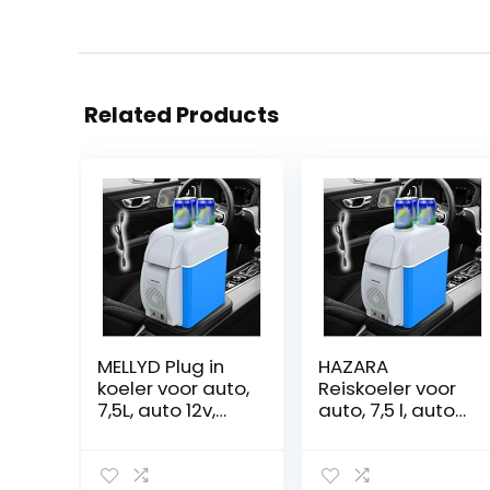
Related Products
MELLYD Plug in
HAZARA
koeler voor auto,
Reiskoeler voor
7,5L, auto 12v,
auto, 7,5 l, auto
geluidsarme
12v, geluidsarme
draagbare
thermo-
mini-koelkast,
elektrische