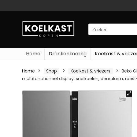
Search
for:
Home
Drankenkoeling
Koelkast & vrieze
Home
Shop
Koelkast & vriezers
Beko GN
multifunctioneel display, snelkoelen, deuralarm, roestv