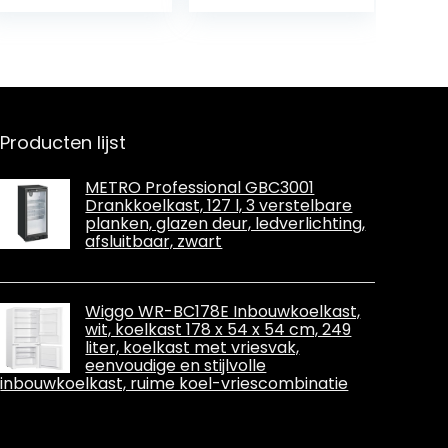
vrachtwagen,
elkast, met
met koel- en
koel- en
verwarmingsfun
verwarmingsfun
ctie, mini-
ctie, plug-in
koelkast,
autokoeler,
autokoelkast,
coole
geschikt voor
geschenken
Producten lijst
reizen
voor auto
METRO Professional GBC3001
Drankkoelkast, 127 l, 3 verstelbare
planken, glazen deur, ledverlichting,
afsluitbaar, zwart
Wiggo WR-BC178E Inbouwkoelkast,
wit, koelkast 178 x 54 x 54 cm, 249
liter, koelkast met vriesvak,
eenvoudige en stijlvolle
inbouwkoelkast, ruime koel-vriescombinatie