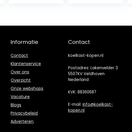
voor auto, met
Heavy Duty
koel- en
hoge capaciteit
verwarmingsfun
ijsbox voor
ctie, draagbare
uitstapjes
koelkast, coole
picknick strand
geschenken
werk feest
voor auto
Informatie
Contact
Contact
koelkast-kopen.nl
Klantenservice
Postadres: Lakenvelder 3
Over ons
5507KV Veldhoven
Nederland
Overzicht
Onze webshops
KVK: 88360687
Vacature
E-mail:
info@koelkast-
Blogs
kopen.nl
Privacybeleid
Adverteren