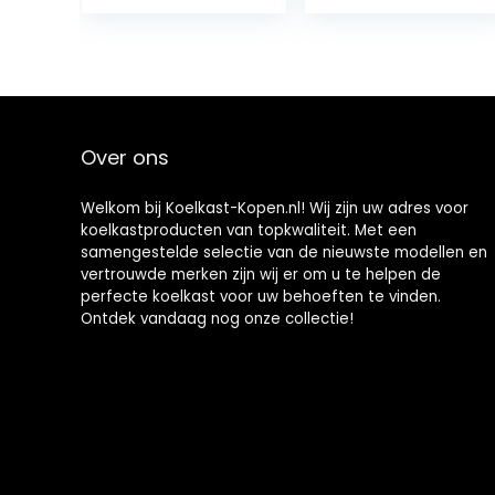
met koel- en
koeler, met
verwarmingsfun
koel- en
ctie electische
verwarmingsfun
koeler,
ctie
autokoelkast
vrachtwagenko
geschikt voor
eler, gebruikt om
reizen
dranken, snacks
Over ons
op te slaan
Welkom bij Koelkast-Kopen.nl! Wij zijn uw adres voor
koelkastproducten van topkwaliteit. Met een
samengestelde selectie van de nieuwste modellen en
vertrouwde merken zijn wij er om u te helpen de
perfecte koelkast voor uw behoeften te vinden.
Ontdek vandaag nog onze collectie!