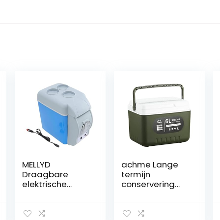
MELLYD
achme Lange
Draagbare
termijn
elektrische
conservering
koeler, 7,5 l, auto
ijsbox |
12v, geluidsarme
Hoogwaardige
kleine koeler
ijskist lunchbox |