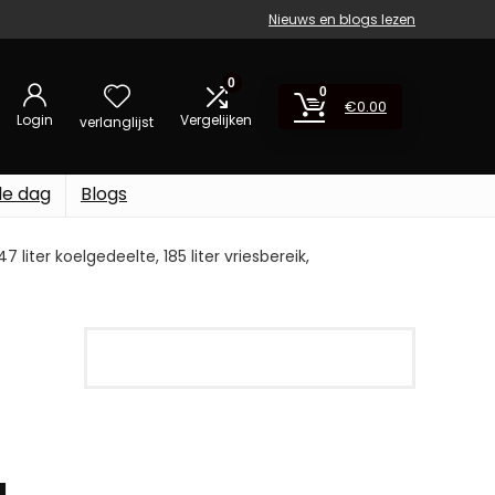
Nieuws en blogs lezen
0
0
€
0.00
Login
Vergelijken
verlanglijst
de dag
Blogs
liter koelgedeelte, 185 liter vriesbereik,