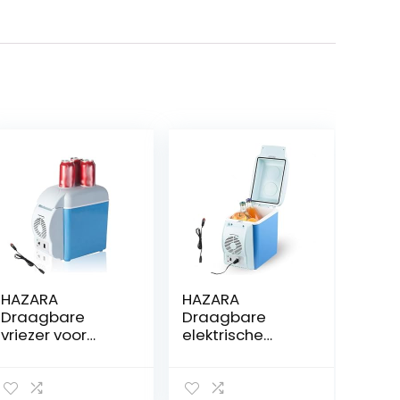
HAZARA
HAZARA
Draagbare
Draagbare
vriezer voor
elektrische
auto, 7,5L, auto
koeler, 7,5 l, auto
12v, geluidsarme
12v, geluidsarme
koeler voor
vrachtwagenko