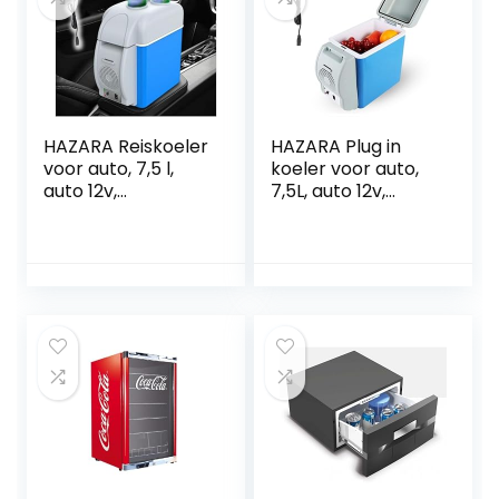
HAZARA Reiskoeler
HAZARA Plug in
voor auto, 7,5 l,
koeler voor auto,
auto 12v,
7,5L, auto 12v,
geluidsarme
geluidsarme mini-
thermo-
koelkast, met
elektrische koeler,
koel- en
met koel- en
verwarmingsfuncti
verwarmingsfuncti
e, koelbox voor
e
auto, voor alle 12V-
vrachtwagenkoele
voertuigen
r, gebruikt om
dranken, snacks
op te slaan