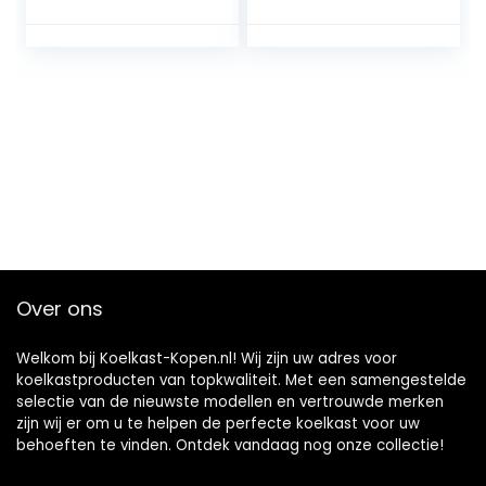
koelkast, met
Vershoudfolie
koel- en
Huishoudelijke
verwarmingsfuncti
Grote Rolfolie Fruit
e electische
Groente
koeler,
Afslankfolie
autokoelkast
Stretchfolie
geschikt voor
Doorzichtige
reizen
Krimpfolie
Over ons
Welkom bij Koelkast-Kopen.nl! Wij zijn uw adres voor
koelkastproducten van topkwaliteit. Met een samengestelde
selectie van de nieuwste modellen en vertrouwde merken
zijn wij er om u te helpen de perfecte koelkast voor uw
behoeften te vinden. Ontdek vandaag nog onze collectie!