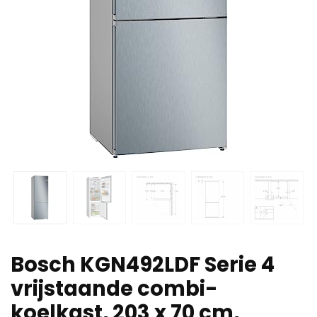
Bosch KGN492LDF Serie 4
vrijstaande combi-
koelkast, 203 x 70 cm,