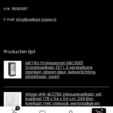
KVK: 88360687
E-mail:
info@koelkast-kopen.nl
Producten lijst
METRO Professional GBC3001
Drankkoelkast, 127 l, 3 verstelbare
planken, glazen deur, ledverlichting,
afsluitbaar, zwart
Wiggo WR-BC178E Inbouwkoelkast, wit,
koelkast 178 x 54 x 54 cm, 249 liter,
koelkast met vriesvak, eenvoudige en
stijlvolle inbouwkoelkast, ruime koel-
0
0
vriescombinatie