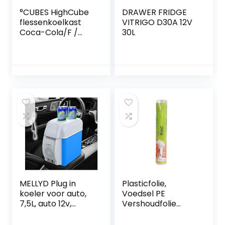
°CUBES HighCube
DRAWER FRIDGE
flessenkoelkast
VITRIGO D30A 12V
Coca-Cola/F /
30L
84,5 cm hoogte /
104 kWh/jaar / 115 L
koelvak
MELLYD Plug in
Plasticfolie,
koeler voor auto,
Voedsel PE
7,5L, auto 12v,
Vershoudfolie
geluidsarme
Wegwerp Keuken
draagbare mini-
Koelkast