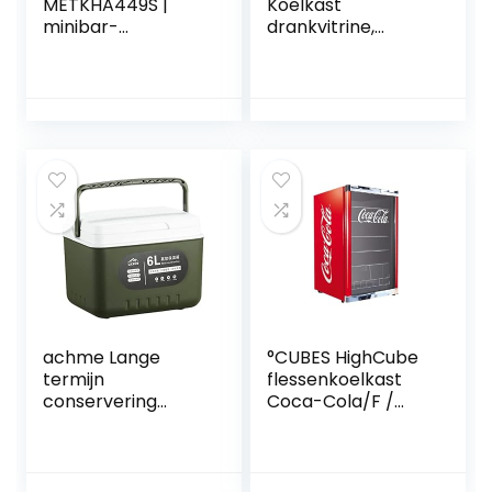
METKHA449S |
Koelkast
minibar-
drankvitrine,
diepvrieskast –
dubbele deur,
460 mm – 1 glazen
volledig zwart
deur & ingebouwd
(wit)
19 inch lcd-display
achme Lange
°CUBES HighCube
termijn
flessenkoelkast
conservering
Coca-Cola/F /
ijsbox |
84,5 cm hoogte /
Hoogwaardige
104 kWh/jaar / 115 L
ijskist lunchbox |
koelvak
Heavy Duty hoge