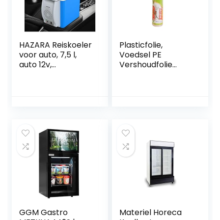
HAZARA Reiskoeler
Plasticfolie,
voor auto, 7,5 l,
Voedsel PE
auto 12v,
Vershoudfolie
geluidsarme
Wegwerp Keuken
thermo-
Koelkast
elektrische koeler,
Vershoudfolie
met koel- en
Huishoudelijke
verwarmingsfuncti
Grote Rolfolie Fruit
e
Groente
vrachtwagenkoele
Afslankfolie
r, gebruikt om
Stretchfolie
dranken, snacks
Doorzichtige
op te slaan
Krimpfolie
GGM Gastro
Materiel Horeca