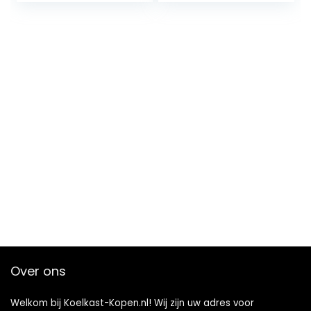
capaciteit ijsbox
voor uitstapjes
picknick strand
werk feest
Over ons
Welkom bij Koelkast-Kopen.nl! Wij zijn uw adres voor