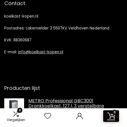
Contact
koelkast-kopen.nl
Postadres: Lakenvelder 3 5507KV Veldhoven Nederland
KVK: 88360687
E-mail:
info@koelkast-kopen.nl
Producten lijst
METRO Professional GBC3001
Drankkoelkast, 127 l, 3 verstelbare
planken, glazen deur, ledverlichting,
0
0
afsluitbaar, zwart
Vergelijken