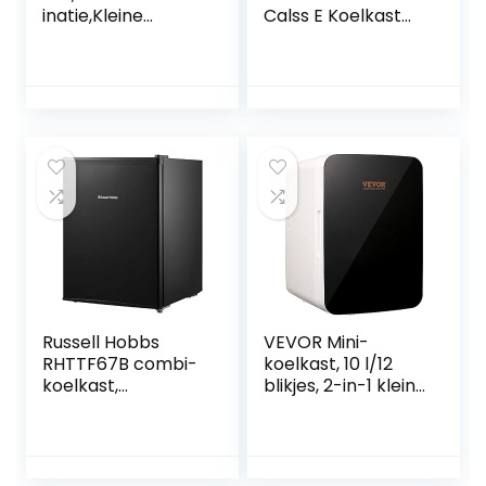
inatie,Kleine
Calss E Koelkast
Koelkast
met twee deuren,
Stil,86.8×45.5cm,17
inhoud 206 l,
2kWh/jaar,LED
hoogte 143 cm,
Licht,Premium
lade voor
Zwart,voor
groenten en fruit,
Keuken,Kantoor,Sl
led-verlichting,
aapkamer,Hotels
omkeerbare
en Kleine
deuren, stil 40 dBA,
Appartementen
wit
Russell Hobbs
VEVOR Mini-
RHTTF67B combi-
koelkast, 10 l/12
koelkast,
blikjes, 2-in-1 kleine
vrijstaand, zwart,
koelkast, koel- en
rechts, tafel, 67 l,
verwarmingsfuncti
42 dB
e, minibar,
drankkoelkast 9 V