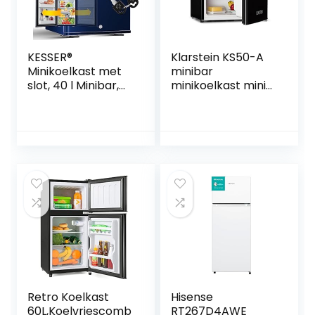
KESSER®
Klarstein KS50-A
Minikoelkast met
minibar
slot, 40 l Minibar,
minikoelkast mini
Stil, 22 DB,
snacks en drankjes
Afsluitbaar,
koelkast (40 liter, 1
Slaapkamer,
x schapinzet, 1 x
Afneembare
deuropbergvak, 1 x
deurstop, ca. 4 tot
deurflessenplank,
16 °C, Hoogte 57
vriesvak, stil)
cm,
zwart
Binnenverlichting
Retro Koelkast
Hisense
60L,Koelvriescomb
RT267D4AWE