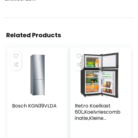
Related Products
Bosch KGN39VLDA
Retro Koelkast
60L,Koelvriescomb
inatie,Kleine
Koelkast
Stil,86.8×45.5cm,17
2kWh/jaar,LED