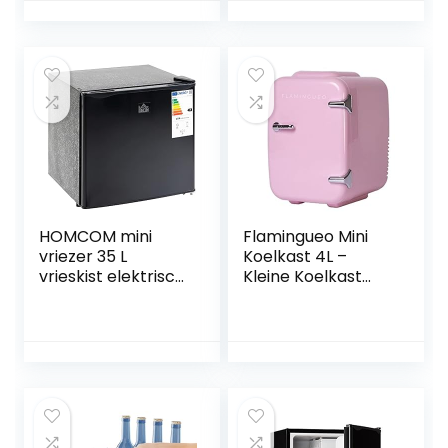
Licht,Premium
Zwart,voor
Keuken,Kantoor,Sl
aapkamer,Hotels
en Kleine
Appartementen
HOMCOM mini
Flamingueo Mini
vriezer 35 L
Koelkast 4L –
vrieskist elektrisch
Kleine Koelkast
vrijstaande mini
12V/220V,
vrieskist mini
Cosmetische
koelkast -14 tot
Koelkast, Warm en
-24 ℃ 5-standen
Koud Functie,
temperatuurregeli
Skincare Fridge,
ng
Minikoelkast Voor
Kamer