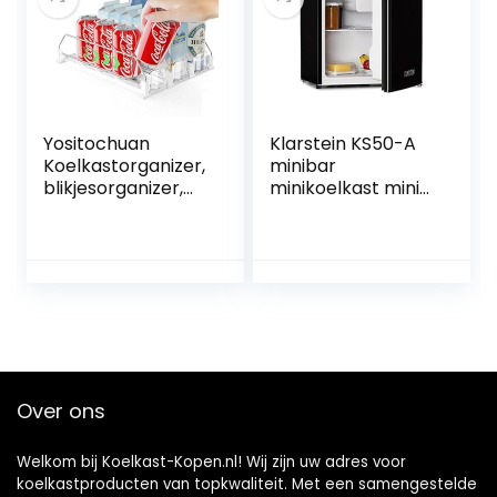
Yositochuan
Klarstein KS50-A
Koelkastorganizer,
minibar
blikjesorganizer,
minikoelkast mini
blikhouder,
snacks en drankjes
koelkast,
koelkast (40 liter, 1
blikdispenser,
x schapinzet, 1 x
koelkast,
deuropbergvak, 1 x
drankhouder,
deurflessenplank,
koelkast, ABS-
vriesvak, stil)
materiaal,
zwart
drankdispenser,
wit, 31 x 25 cm
Over ons
Welkom bij Koelkast-Kopen.nl! Wij zijn uw adres voor
koelkastproducten van topkwaliteit. Met een samengestelde