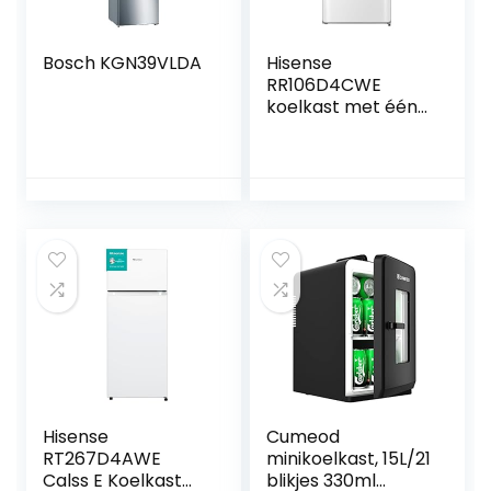
Bosch KGN39VLDA
Hisense
RR106D4CWE
koelkast met één
deur, tafelblad,
vriezer, klasse E,
capaciteit 82 l met
87 cm hoogte,
vriezer, fruit- en
groenteschoenen,
stil 36 dBA, wit
Hisense
Cumeod
RT267D4AWE
minikoelkast, 15L/21
Calss E Koelkast
blikjes 330ml