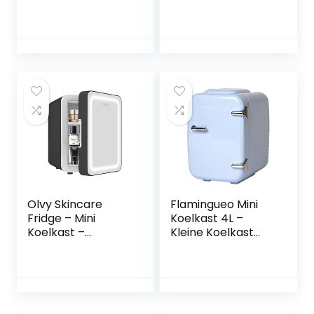
met twee deuren,
minikoelkast voor
inhoud 206 l,
de kamer, 12V
hoogte 143 cm,
DC/220V AC kleine
lade voor
koelkast met
groenten en fruit,
warmte- en
led-verlichting,
koelfunctie voor
omkeerbare
voedsel, drankjes,
deuren, stil 40 dBA,
cosmetica, max.
wit
en ECO-modus
(zwart)
Olvy Skincare
Flamingueo Mini
Fridge – Mini
Koelkast 4L –
Koelkast –
Kleine Koelkast
Skincare Koelkast
12V/220V,
– Met Spiegel en
Cosmetische
Verlichting –
Koelkast, Warm en
Make-up Koelkast
Koud Functie,
– Zwart –
Skincare Fridge,