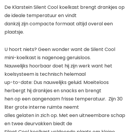
De
Klarstein
Silent Cool
koelkast
brengt drankjes op
de ideale temperatuur en vindt
dankzij zijn compacte formaat altijd overal een
plaatsje.
U hoort niets? Geen wonder want de Silent Cool
mini-koelkast
is nagenoeg geruisloos.
Nauwelijks hoorbaar doet hij zijn werk want het
koelsysteem is technisch helemaal
up-to-date: Dus nauwelijks geluid. Moeiteloos
herbergt hij drankjes en snacks en brengt
hen op een aangenaam frisse temperatuur. Zijn 30
liter grote interne ruimte neemt
alles gelaten in zich op. Met een uitneembare schap
en twee deurvakken biedt de
Silent Cool
koelkast
voldoende plaats om kleine