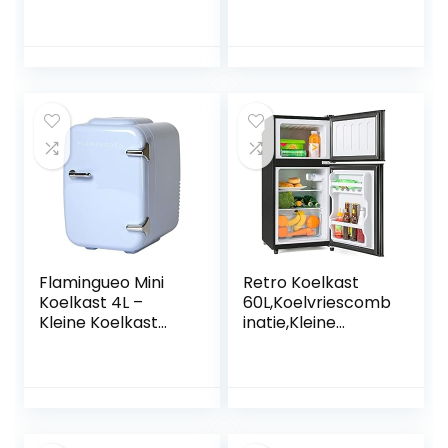
Skincare Koelkast
Koelkast (19 liter
– Met Spiegel en
volume, 0 dB,
Verlichting –
geruisloze werking,
Make-up Koelkast
binnenverlichting)
– Zwart –
zwart
Cosmetica – 4
Liter
Flamingueo Mini
Retro Koelkast
Koelkast 4L –
60L,Koelvriescomb
Kleine Koelkast
inatie,Kleine
12V/220V,
Koelkast
Cosmetische
Stil,86.8×45.5cm,17
Koelkast, Warm en
2kWh/jaar,LED
Koud Functie,
Licht,Premium
Skincare Fridge,
Zwart,voor
Minikoelkast
Keuken,Kantoor,Sl