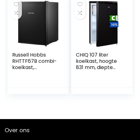
Slaapkamer
aapkamer,Hotels
en Kleine
Appartementen
Russell Hobbs
CHIQ 107 liter
RHTTF67B combi-
koelkast, hoogte
koelkast,
831 mm, diepte
vrijstaand, zwart,
447 mm, ruimte
rechts, tafel, 67 l,
slechts 0,22 m²,
42 dB
micro-vriesvak,
Vario Box, 7
temperatuurregel
niveaus,
geluidsarm, zwart
Over ons