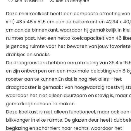
Add to wishlist
Add to compare
Deze mini koelkast heeft een compacte afmeting van (
x H) 43 x 48 x 51,5 cm aan de buitenkant en 42,34 x 40,1
cm aan de binnenkant, waardoor hij gemakkelijk in kle
ruimtes past. Met een netto koelcapaciteit van 46 lite
je genoeg ruimte voor het bewaren van jouw favoriete
drankjes en snacks
De draagroosters hebben een afmeting van 36,4 x 16,
en zijn ontworpen om een maximale belasting van 8 k
rooster aan te kunnen.En dat is nog niet alles – het
draagrooster is gemaakt van hoogwaardig roestvrij sta
waardoor het niet alleen duurzaam en stevig is, maar 
gemakkelijk schoon te maken.
Deze koelkast is niet alleen functioneel, maar ook een
blikvanger in elke ruimte. De glazen deur heeft dubbel
beglazing en scharniert naar rechts, waardoor het