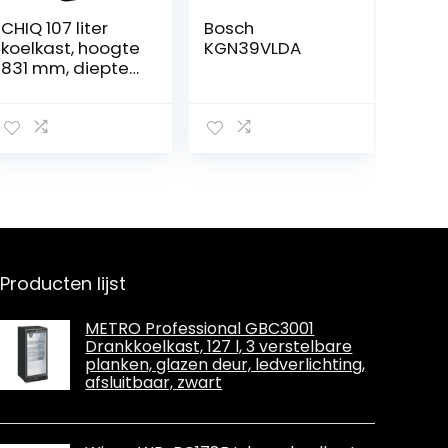
CHIQ 107 liter
Bosch
koelkast, hoogte
KGN39VLDA
831 mm, diepte
447 mm, ruimte
slechts 0,22 m²,
micro-vriesvak,
Vario Box, 7
temperatuurreg
elniveaus,
geluidsarm,
zwart
Producten lijst
METRO Professional GBC3001
Drankkoelkast, 127 l, 3 verstelbare
planken, glazen deur, ledverlichting,
afsluitbaar, zwart