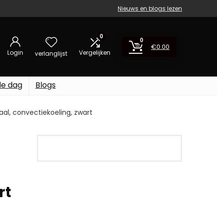
Nieuws en blogs lezen
0
0
€
0.00
Login
Vergelijken
verlanglijst
de dag
Blogs
aal, convectiekoeling, zwart
rt