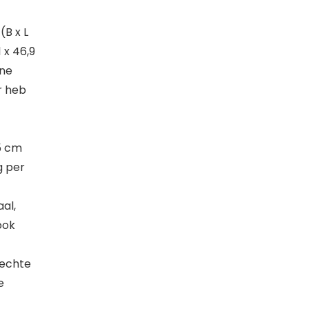
B x L
 x 46,9
ine
r heb
5 cm
g per
al,
ook
 echte
e