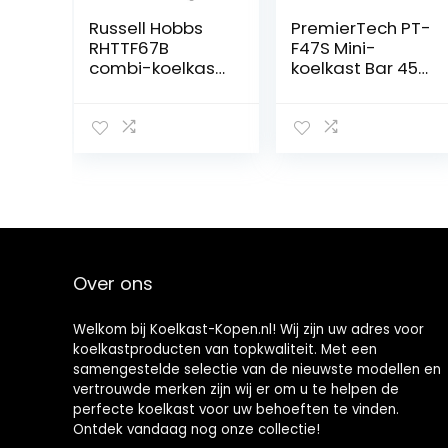
Russell Hobbs
PremierTech PT-
RHTTF67B
F47S Mini-
combi-koelkast,
koelkast Bar 45 l,
vrijstaand,
kleine koelkast,
zwart, rechts,
grijs, roestvrij
tafel, 67 l, 42 dB
staal, voor thuis,
kantoor,
energieklasse E,
zilver,
PremierTech PT-
F47S
Over ons
Welkom bij Koelkast-Kopen.nl! Wij zijn uw adres voor
koelkastproducten van topkwaliteit. Met een
samengestelde selectie van de nieuwste modellen en
vertrouwde merken zijn wij er om u te helpen de
perfecte koelkast voor uw behoeften te vinden.
Ontdek vandaag nog onze collectie!