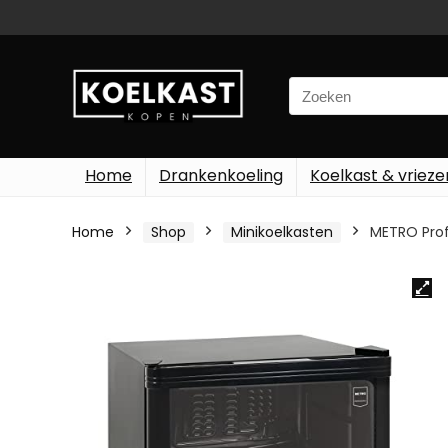
Search
for:
Home
Drankenkoeling
Koelkast & vrieze
Home
Shop
Minikoelkasten
METRO Profe