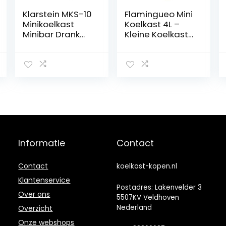
Klarstein MKS-10
Flamingueo Mini
Minikoelkast
Koelkast 4L –
Minibar Drank
Kleine Koelkast
Koelkast (19 liter
12V/220V,
volume, 0 dB,
Cosmetische
geruisloze
Koelkast, Warm
werking,
en Koud Functie,
binnenverlichtin
Skincare Fridge,
g) zwart
Minikoelkast
Slaapkamer
Informatie
Contact
Contact
koelkast-kopen.nl
Klantenservice
Postadres: Lakenvelder 3
Over ons
5507KV Veldhoven
Nederland
Overzicht
Onze webshops