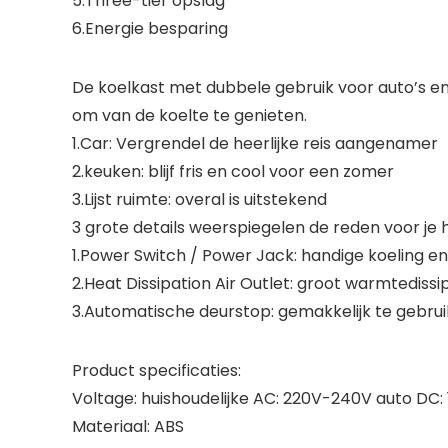
5.Three-tier opslag
6.Energie besparing
De koelkast met dubbele gebruik voor auto’s en
om van de koelte te genieten.
1.Car: Vergrendel de heerlijke reis aangenamer
2.keuken: blijf fris en cool voor een zomer
3.Lijst ruimte: overal is uitstekend
3 grote details weerspiegelen de reden voor je 
1.Power Switch / Power Jack: handige koeling e
2.Heat Dissipation Air Outlet: groot warmtediss
3.Automatische deurstop: gemakkelijk te gebrui
Product specificaties:
Voltage: huishoudelijke AC: 220V-240V auto DC: 
Materiaal: ABS