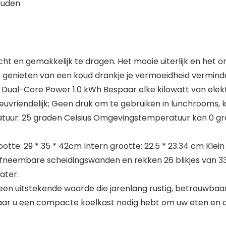
ouden
cht en gemakkelijk te dragen. Het mooie uiterlijk en het 
n genieten van een koud drankje je vermoeidheid vermind
Dual-Core Power 1.0 kWh Bespaar elke kilowatt van elektr
uvriendelijk; Geen druk om te gebruiken in lunchrooms, k
ratuur: 25 graden Celsius Omgevingstemperatuur kan 0
tte: 29 * 35 * 42cm Intern grootte: 22.5 * 23.34 cm Klein 
 afneembare scheidingswanden en rekken 26 blikjes van 330
ater.
en uitstekende waarde die jarenlang rustig, betrouwbaar 
waar u een compacte koelkast nodig hebt om uw eten en d