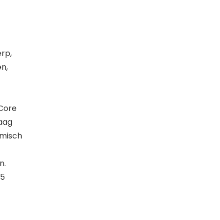
erp,
n,
-Core
Laag
omisch
n.
25