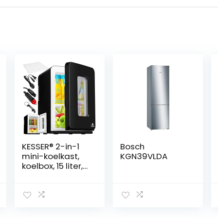
KESSER® 2-in-1
Bosch
mini-koelkast,
KGN39VLDA
koelbox, 15 liter,
koel- en
verwarmingsfun
ctie, draagbaar
AC DC 220-240
V/12 V