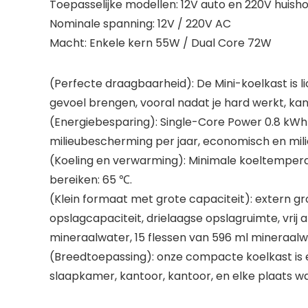
Toepasselijke modellen: 12V auto en 220V huish
Nominale spanning: 12V / 220V AC
Macht: Enkele kern 55W / Dual Core 72W
(Perfecte draagbaarheid): De Mini-koelkast is li
gevoel brengen, vooral nadat je hard werkt, ka
(Energiebesparing): Single-Core Power 0.8 kWh 
milieubescherming per jaar, economisch en milie
(Koeling en verwarming): Minimale koeltempe
bereiken: 65 ℃.
(Klein formaat met grote capaciteit): extern groo
opslagcapaciteit, drielaagse opslagruimte, vrij
mineraalwater, 15 flessen van 596 ml mineraalw
(Breedtoepassing): onze compacte koelkast is e
slaapkamer, kantoor, kantoor, en elke plaats 