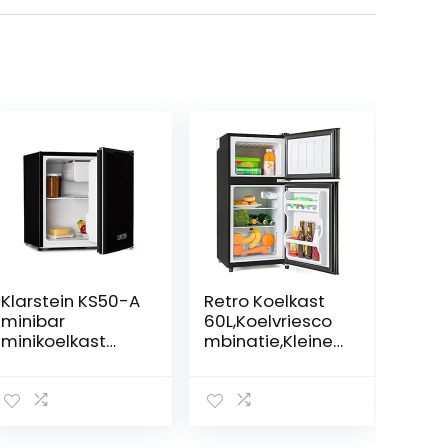
Klarstein KS50-A
Retro Koelkast
minibar
60L,Koelvriesco
minikoelkast
mbinatie,Kleine
mini snacks en
Koelkast
drankjes
Stil,86.8×45.5cm,
koelkast (40
172kWh/jaar,LED
liter, 1 x
Licht,Premium
schapinzet, 1 x
Zwart,voor