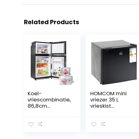
Related Products
Koel-
HOMCOM mini
vriescombinatie,
vriezer 35 L
86,8cm
vrieskist
hoog,45,5cm
elektrisch
breed,dubbelde
vrijstaande mini
urs,met 60 liter
vrieskist mini
totale
koelkast -14 tot
capaciteit,22
-24 ℃ 5-