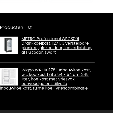
deuropbergvak,
Keuken,Kantoor,
1 x
Slaapkamer,Hot
deurflessenplan
els en Kleine
k, vriesvak, stil)
Appartementen
zwart
Producten lijst
METRO Professional GBC3001
Drankkoelkast, 127 l, 3 verstelbare
planken, glazen deur, ledverlichting,
afsluitbaar, zwart
Wiggo WR-BC178E Inbouwkoelkast,
wit, koelkast 178 x 54 x 54 cm, 249
liter, koelkast met vriesvak,
eenvoudige en stijlvolle
inbouwkoelkast, ruime koel-vriescombinatie