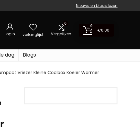
Nieuws en blogs lezen
0
0
€
0.00
Login
Vergelijken
verlanglijst
de dag
Blogs
, Compact Vriezer Kleine Coolbox Koeler Warmer
e
r