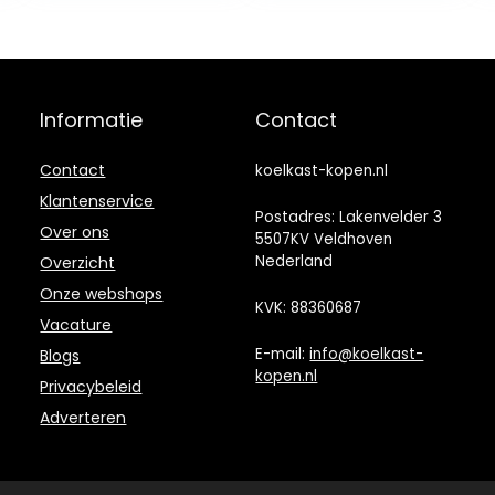
stopcontact en
sigarettenaanst
eker,
warmhoudbox,
mini-thermobox,
Informatie
Contact
auto, kantoor,
kamer, camping,
tuin
Contact
koelkast-kopen.nl
Klantenservice
Postadres: Lakenvelder 3
Over ons
5507KV Veldhoven
Nederland
Overzicht
Onze webshops
KVK: 88360687
Vacature
E-mail:
info@koelkast-
Blogs
kopen.nl
Privacybeleid
Adverteren