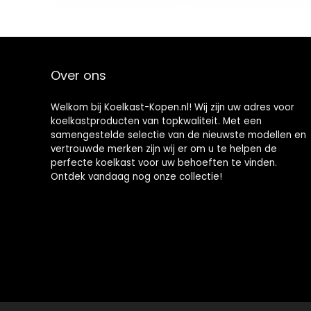
liter
standen
vriescapaciteit,
temperatuurreg
38 liter
eling
koelcapaciteit,17
2 kWh/jaar,LED
Over ons
verlichting,Premi
um Black
Welkom bij Koelkast-Kopen.nl! Wij zijn uw adres voor
koelkastproducten van topkwaliteit. Met een
samengestelde selectie van de nieuwste modellen en
vertrouwde merken zijn wij er om u te helpen de
perfecte koelkast voor uw behoeften te vinden.
Ontdek vandaag nog onze collectie!