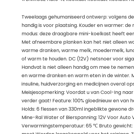
Tweelaags gehumaniseerd ontwerp: volgens de 
handig is voor plaatsing. Kouder en warmer: de
modus: deze draagbare mini-koelkast heeft een
Met afneembare planken kan het niet alleen wor
warme dranken, warme melk, moedermelk, lunch,
of warm te houden. DC (12V) netsnoer voor sig
Handvat is niet alleen handig om mee te nemen 
en warme dranken en warm eten in de winter. M
insuline, huidverzorging en medicijnen overal 
Meisjesopmerking: Voordat u van Cool-Ing naar
verder gaat! Feature: 100% gloednieuw en van hog
Holds: 6 flessen van 330ml ingeblikte gewone d
Mine-Ral Water of Bierspanning: 12V Voor Aut
Verwarmingstemperatuur: 65 ℃ Bruto gewicht: 1,