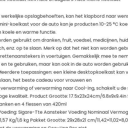
werkelijke opslagbehoeften, kan het klapbord naar we
 mini-koelkast voor de auto kan je producten 10-25 °C k
 koele en warme functie.
den gebruikt om dranken, fruit, voedsel, medicijnen, h
 enz. op te slaan. Merk op dat het niet kan worden gebr
arettenaanstekers in voertuigen. Gemakkelijk mee te ne
en te gebruiken, maar kan ook in de auto worden gebrui
eerdere toepassingen: een kleine desktopkoelkast kan v
opslaan, het beste cadeau voor vrouwen en
 verwarming of verwarming naar Cool-Ing, schakelt u de 
e kwaliteit. Product Grootte: 17.5x23x24cm/6.8x9x9.4in Sh
ranken en 4 flessen van 420ml
o Voeding: Sigare-Tte Aansteker Voeding Nominaal Verm
57 Kg/1,6 kg Pakket Grootte: 29x28x21 cm/11,42×11,02×8