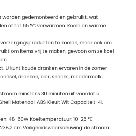
ns worden gedemonteerd en gebruikt, wat
oelen of tot 65 °C verwarmen. Koele en warme
uidverzorgingsproducten te koelen, maar ook om
uikt om items vrij te maken, gewoon om ze koel
men
kt. U kunt koude dranken ervaren in de zomer
oedsel, dranken, bier, snacks, moedermelk,
stroom minstens 30 minuten uit voordat u
ell Materiaal: ABS Kleur: Wit Capaciteit: 4L
ogen: 48-60W Koeltemperatuur: 10-25 ℃
,02×8,2 cm Veiligheidswaarschuwing: de stroom