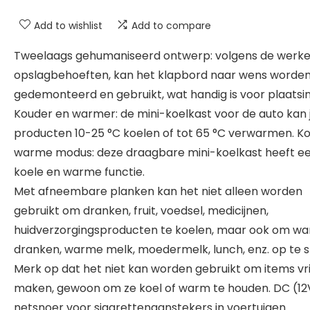
Add to wishlist
Add to compare
Tweelaags gehumaniseerd ontwerp: volgens de werkel
opslagbehoeften, kan het klapbord naar wens worde
gedemonteerd en gebruikt, wat handig is voor plaatsin
Kouder en warmer: de mini-koelkast voor de auto kan 
producten 10-25 °C koelen of tot 65 °C verwarmen. Ko
warme modus: deze draagbare mini-koelkast heeft e
koele en warme functie.
Met afneembare planken kan het niet alleen worden
gebruikt om dranken, fruit, voedsel, medicijnen,
huidverzorgingsproducten te koelen, maar ook om w
dranken, warme melk, moedermelk, lunch, enz. op te s
Merk op dat het niet kan worden gebruikt om items vri
maken, gewoon om ze koel of warm te houden. DC (12
netsnoer voor sigarettenaanstekers in voertuigen.