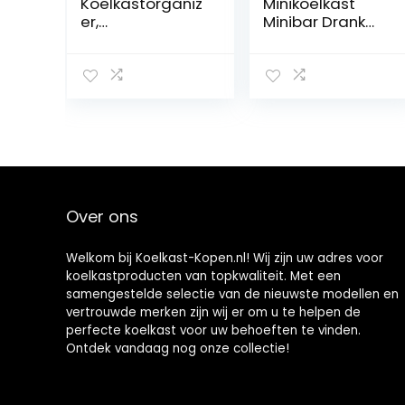
Koelkastorganiz
Minikoelkast
er,
Minibar Drank
blikjesorganizer,
Koelkast (19 liter
blikhouder,
volume, 0 dB,
koelkast,
geruisloze
blikdispenser,
werking,
koelkast,
binnenverlichtin
drankhouder,
g) zwart
koelkast, ABS-
materiaal,
drankdispenser,
wit, 31 x 25 cm
Over ons
Welkom bij Koelkast-Kopen.nl! Wij zijn uw adres voor
koelkastproducten van topkwaliteit. Met een
samengestelde selectie van de nieuwste modellen en
vertrouwde merken zijn wij er om u te helpen de
perfecte koelkast voor uw behoeften te vinden.
Ontdek vandaag nog onze collectie!