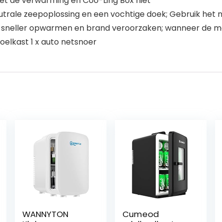
et de verwarming en Coo-Ling Box niet
utrale zeepoplossing en een vochtige doek; Gebruik het n
st sneller opwarmen en brand veroorzaken; wanneer de mo
koelkast 1 x auto netsnoer
WANNYTON
Cumeod