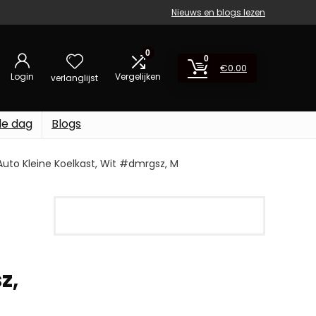
Nieuws en blogs lezen
0
0
€
0.00
Login
Vergelijken
verlanglijst
de dag
Blogs
uto Kleine Koelkast, Wit #dmrgsz, M
z,