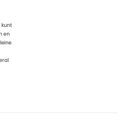
 kunt
n en
leine
eral