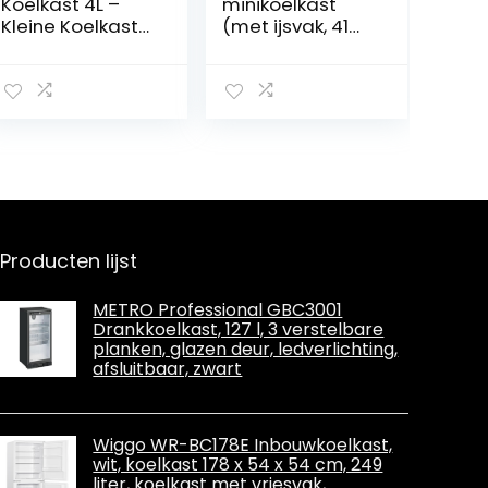
Koelkast 4L –
minikoelkast
Kleine Koelkast
(met ijsvak, 41
12V/220V,
liter inhoud, klein,
Cosmetische
in hoogte
Koelkast, Warm
verstelbare
en Koud Functie,
poten, voor
Skincare Fridge,
ijsdrankjes,
Minikoelkast
verwisselbaar
Voor Kamer
deurscharnier,
MD37724) wit
Producten lijst
METRO Professional GBC3001
Drankkoelkast, 127 l, 3 verstelbare
planken, glazen deur, ledverlichting,
afsluitbaar, zwart
Wiggo WR-BC178E Inbouwkoelkast,
wit, koelkast 178 x 54 x 54 cm, 249
liter, koelkast met vriesvak,