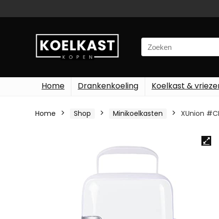
Search
for:
Home
Drankenkoeling
Koelkast & vrieze
Home
Shop
Minikoelkasten
XUnion #CM