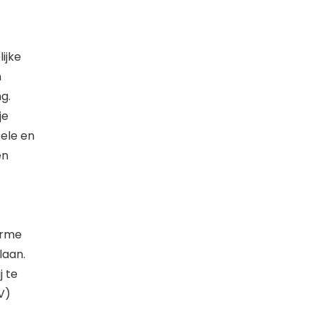
ijke
n
g.
je
ele en
en
arme
laan.
j te
V)