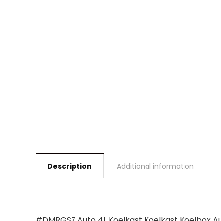
Description
Additional information
#DMRGSZ Auto 4L Koelkast Koelkast Koelbox Aut