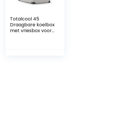
Totalcool 45
Draagbare koelbox
met vriesbox voor
auto, camper of
onderweg, 45l
elektrische koelbox
12/14 v en 230 v –
Grijs