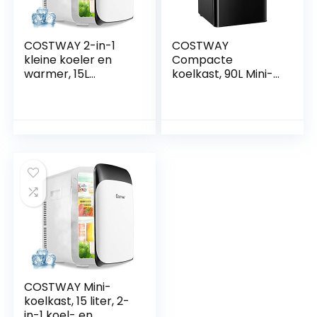
COSTWAY 2-in-1
COSTWAY
kleine koeler en
Compacte
warmer, 15L
koelkast, 90L Mini-
compacte
koelkast, Aparte
koelkast, kleine
Vriezer Met 2
koelkast, kleine
Deuren, Breed LED-
koeler en warmer
Licht, Snelle koeling,
voor in de auto,
Energiebesparend,
draagbare
Stille Werking
koelkastkoeler en
(Zwart)
koelkast,
halfgeleider,
drankenkoelkast
(Wit)
COSTWAY Mini-
koelkast, 15 liter, 2-
in-1 koel- en