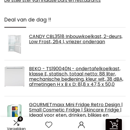
De stille ster van Indiase bars en restaurants
Deal van de dag !!
CANDY CBL3518 Inbouwkoelkast, 2-deurs,
Low Frost, 264 l, vriezer onderaan
BEKO - TS190040N - ondertafelkoelkast,
klasse E, statisch, totaal netto: 88 liter,
mechanische bediening, kleur wit, 38 dBA,
afmetingen H x B x D: 81,8 x 47,5 x 50,0
GOURMETmaxx Mini Fridge Retro Design |
Small Cosmetic Fridge | Skincare Fridge |
Ideaal voor eten, drinken, blikjes en
0
beauty artikelen [12V op
0
sigarettenaansteker en 230V aansluiting]
Vergelijken