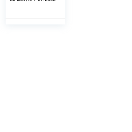
V, Mini koelkast
voor auto,
vrachtwagen en
stopcontact