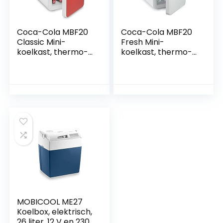
Coca-Cola MBF20
Coca-Cola MBF20
Classic Mini-
Fresh Mini-
koelkast, thermo-
koelkast, thermo-
elektrisch,
elektrisch, 20 l,
rood/wit, 20 l,
koelbox met koel-
koelbox met koel-
en
en
verwarmingsfuncti
verwarmingsfuncti
e, 12/230 V
e, 12/230 V
MOBICOOL ME27
Koelbox, elektrisch,
26 liter, 12 V en 230