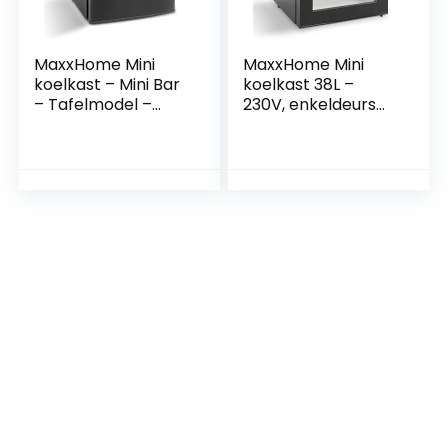
MaxxHome Mini
MaxxHome Mini
koelkast – Mini Bar
koelkast 38L –
– Tafelmodel –
230V, enkeldeurs
Stille werking –
tafelmodel
Thermo-elektrisch
koelkast, retro
– 240V, 42L – Zwart
design, geschikt
voor thuis, kantoor
en andere
huishoudelijke
toepassingen –
(Kleur Zwart)
[Energieklasse G]