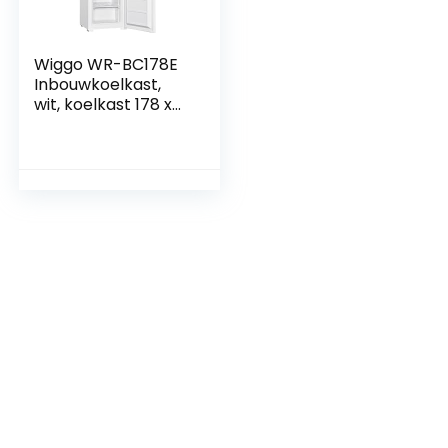
Wiggo WR-BC178E
Inbouwkoelkast,
wit, koelkast 178 x
54 x 54 cm, 249
liter, koelkast met
vriesvak,
eenvoudige en
stijlvolle
inbouwkoelkast,
ruime koel-
vriescombinatie