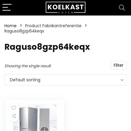
Home
Product Fabrikantreferentie
Raguso8gzp64keqx
‎Raguso8gzp64keqx
Filter
Showing the single result
Default sorting