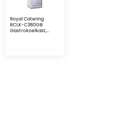
Royal Catering
RCLK-C380GB
Gastrokoelkast,
380 liter, met
glazen deur,
koelkast zonder
vriesvak,
vrijstaande
koelkast, staande
koelkast