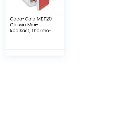
Coca-Cola MBF20
Classic Mini-
koelkast, thermo-
elektrisch,
rood/wit, 20 l,
koelbox met koel-
en
verwarmingsfuncti
e, 12/230 V