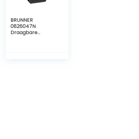
BRUNNER
0826047N
Draagbare
koelkast met
tablet, 12 V/230 V,
Polarys tekendeur,
voor kleine ruimtes,
8 liter