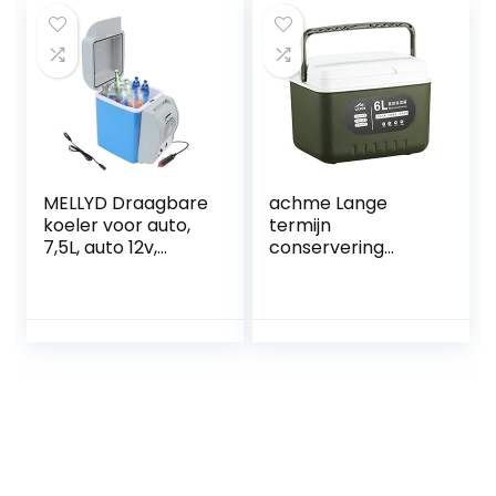
Functie Mini
e, slimme koeler,
Elektrische Koeler,
autokoelkast
Gebruikt Voor Het
geschikt voor
Opslag Van
reizen
Dranken, Snacks
MELLYD Draagbare
achme Lange
koeler voor auto,
termijn
7,5L, auto 12v,
conservering
geluidsarme
ijsbox |
koeler, met koel-
Hoogwaardige
en
ijskist lunchbox |
verwarmingsfuncti
Heavy Duty hoge
e auto mini-
capaciteit ijsbox
koelkast, auto
voor uitstapjes
koelkast geschikt
picknick strand
voor reizen
werk feest