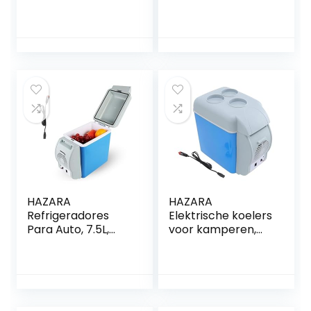
dubbele deur, Full
geluidsarme
Black
thermo-
elektrische koeler,
met koel- en
verwarmingsfuncti
e
vrachtwagenkoele
r, gebruikt om
dranken, snacks
op te slaan
HAZARA
HAZARA
Refrigeradores
Elektrische koelers
Para Auto, 7.5L,
voor kamperen,
Auto 12v,
7,5L, auto 12v,
Geluidsarme Ijskist
geluidsarme
Voor Auto, Met
autovriezer, met
Koeling En
koel- en
Verwarming
verwarmingsfuncti