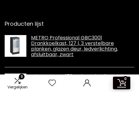
Producten lijst
METRO Professional GBC3001
Drankkoelkast, 127 l, 3 verstelbare
planken, glazen deur, ledverlichting,
afsluitbaar, zwart
Wiggo WR-BC178E Inbouwkoelkast, wit,
0
0
koelkast 178 x 54 x 54 cm, 249 liter,
koelkast met vriesvak, eenvoudige en
Vergelijken
stijlvolle inbouwkoelkast, ruime koel-
vriescombinatie
2024 © Koelkast-kopen.nl Alle rechten voorbehouden