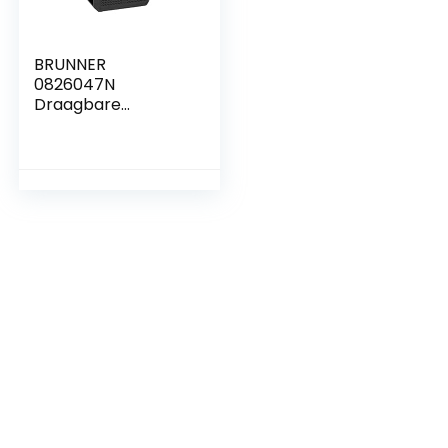
BRUNNER
0826047N
Draagbare
koelkast met
tablet, 12 V/230 V,
Polarys tekendeur,
voor kleine ruimtes,
8 liter