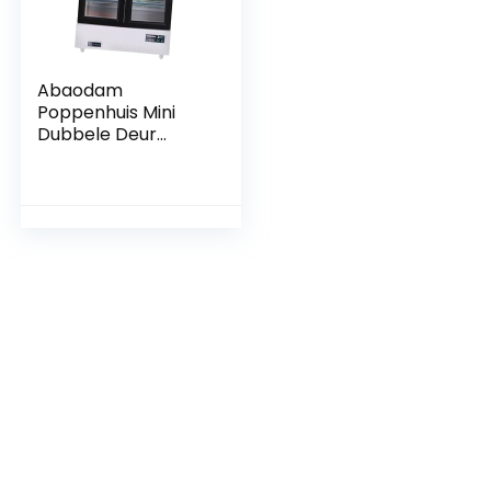
Abaodam
Poppenhuis Mini
Dubbele Deur
Koelkast Model
Supermarkt Scène
Ornamenten
(zilver) 1pc Mini-
koelkast Micro
Landschap Prop
Mini-
thuisscènemodel
Acryl Miniatuur
Rekwisieten Wit