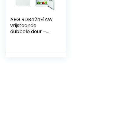
AEG RDB424E1AW
vrijstaande
dubbele deur –
koelautomaat /
1434
mm/vriesgedeelte
boven / 205
L/kleur:
wit/energieklasse
E, wit