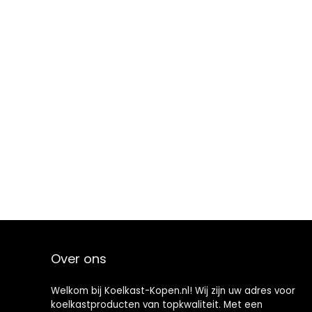
Over ons
Welkom bij Koelkast-Kopen.nl! Wij zijn uw adres voor
koelkastproducten van topkwaliteit. Met een