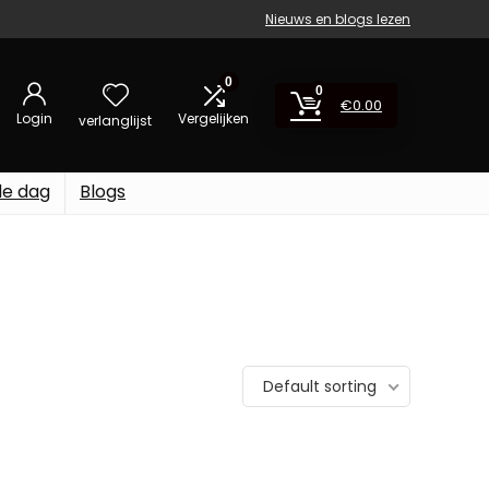
Nieuws en blogs lezen
0
0
€
0.00
Login
Vergelijken
verlanglijst
de dag
Blogs
Default sorting