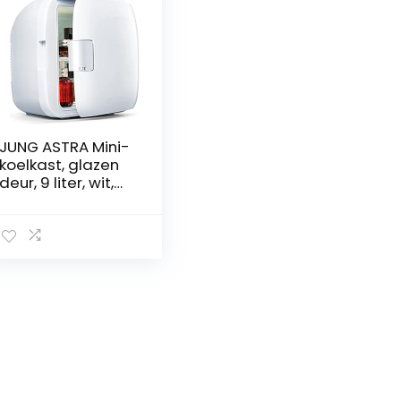
JUNG ASTRA Mini-
koelkast, glazen
deur, 9 liter, wit,
minikoelkast, stil,
koelkast klein met
koel- en
verwarmingsfunc
tie, 2
aansluitingen
(sigarettenaanst
eker en stekker)