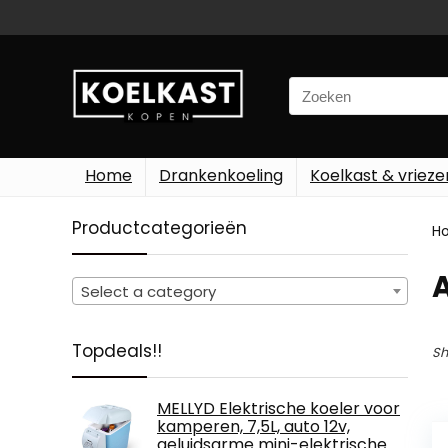
Search
for:
Home
Drankenkoeling
Koelkast & vrieze
Productcategorieën
H
‎
Select a category
Topdeals!!
Sh
MELLYD Elektrische koeler voor
kamperen, 7,5L, auto 12v,
geluidsarme mini-elektrische