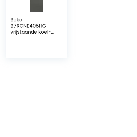
Beko
B7RCNE408HG
vrijstaande koel-
vriescombinatie,
355 l nettovolume,
249 l koelen, 106 l
vriezen, NoFrost,
AeroFlow,
HarvestFresh,
Multizone, 3
vriesladen,
Manhattan Gray