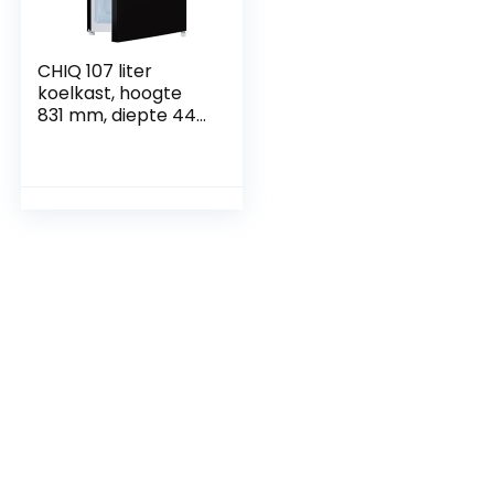
CHIQ 107 liter
koelkast, hoogte
831 mm, diepte 447
mm, ruimte slechts
0,22 m², micro-
vriesvak, Vario Box,
7
temperatuurregeln
iveaus, geluidsarm,
zwart