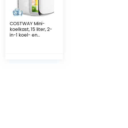
COSTWAY Mini-
koelkast, 15 liter, 2-
in-1 koel- en
verwarmingsfuncti
e, koelwarmer, -3
°C ~ 50 °C,
draagbare koelkist,
drankkoeler voor
auto, huishouden
(melk)