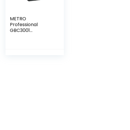
METRO
Professional
GBC3001
Drankkoelkast, 127
l, 3 verstelbare
planken, glazen
deur, ledverlichting,
afsluitbaar, zwart