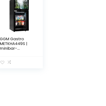
GGM Gastro
METKHA449S |
minibar-
diepvrieskast –
460 mm – 1
glazen deur &
ingebouwd 19
inch lcd-display