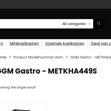
All categories
rs
Minikoelkasten
Staande koelkasten
Deal van 
ome
Product Modelnummer item
‎GGM Gastro - METKHA
‎GGM Gastro - METKHA449S
owing the single result