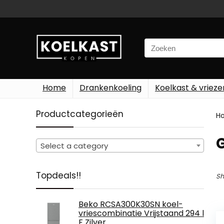
Search
for:
Home
Drankenkoeling
Koelkast & vrieze
Productcategorieën
H
Select a category
Topdeals!!
Sh
Beko RCSA300K30SN koel-
vriescombinatie Vrijstaand 294 l
F Zilver