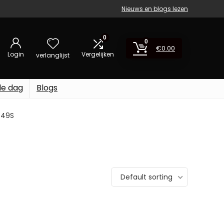
Nieuws en blogs lezen
0
0
€
0.00
Login
Vergelijken
verlanglijst
de dag
Blogs
449S
Default sorting