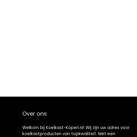
Over ons
Welkom bij Koelkast-Kopen.nl! Wij zijn uw adres voor
koelkastproducten van topkwaliteit. Met een