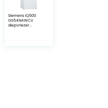
Siemens iQ500
GS54NAWCV
diepvriezer
Vrieskast
Vrijstaand 328 l C
Wit