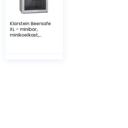
Klarstein Beersafe
XL – minibar,
minikoelkast,
drankenkoelkast,
60 liter, stil, 42 dB,
roestvrij staal,
glazen deur, 2 slots,
5-niveau
temperatuurregela
ar, zwart-zilver