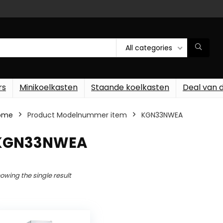
All categories
rs
Minikoelkasten
Staande koelkasten
Deal van 
ome
Product Modelnummer item
‎KGN33NWEA
‎KGN33NWEA
owing the single result