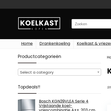
Search
for:
Home
Drankenkoeling
Koelkast & vrieze
Productcategorieën
H
Select a category
Topdeals!!
Sh
Bosch KGN39VLEA Serie 4
Vrijstaande koel-
vriescombinatie A++, 203 cm,