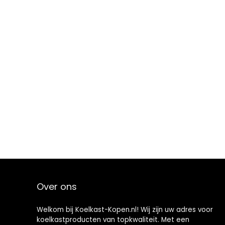
Over ons
Welkom bij Koelkast-Kopen.nl! Wij zijn uw adres voor
koelkastproducten van topkwaliteit. Met een