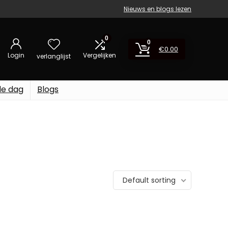
Nieuws en blogs lezen
0
0
€
0.00
Login
Vergelijken
verlanglijst
de dag
Blogs
Default sorting