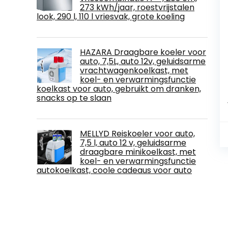
273 kWh/jaar, roestvrijstalen
look, 290 l, 110 l vriesvak, grote koeling
HAZARA Draagbare koeler voor
auto, 7,5L, auto 12v, geluidsarme
vrachtwagenkoelkast, met
koel- en verwarmingsfunctie
koelkast voor auto, gebruikt om dranken,
snacks op te slaan
MELLYD Reiskoeler voor auto,
7,5 l, auto 12 v, geluidsarme
draagbare minikoelkast, met
koel- en verwarmingsfunctie
autokoelkast, coole cadeaus voor auto