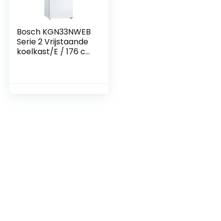
Bosch KGN33NWEB
Serie 2 Vrijstaande
koelkast/E / 176 cm
/ 237 kWh/jaar/wit
/ 193 L / 89 L
vriesgedeelte/NoFr
ost/FreshSense